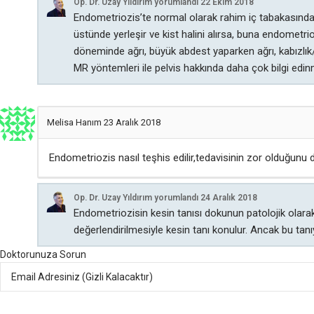
Op. Dr. Uzay Yıldırım
yorumlandı
22 Ekim 2018
Endometriozis’te normal olarak rahim iç tabakasınd
üstünde yerleşir ve kist halini alırsa, buna endometri
döneminde ağrı, büyük abdest yaparken ağrı, kabızlık/i
MR yöntemleri ile pelvis hakkında daha çok bilgi 
Melisa Hanım
23 Aralık 2018
Endometriozis nasıl teşhis edilir,tedavisinin zor olduğunu
Op. Dr. Uzay Yıldırım
yorumlandı
24 Aralık 2018
Endometriozisin kesin tanısı dokunun patolojik olara
değerlendirilmesiyle kesin tanı konulur. Ancak bu tan
Doktorunuza Sorun