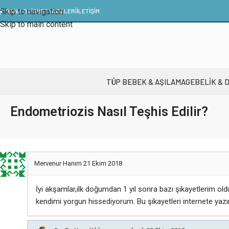
Skip to navigation
BANA DAİR
MEDYA
GALERI
İLETIŞIM
Skip to main content
TÜP BEBEK & AŞILAMA
GEBELIK & 
Endometriozis Nasıl Teşhis Edilir?
Mervenur Hanım
21 Ekim 2018
İyi akşamlar,ilk doğumdan 1 yıl sonra bazı şikayetlerim oldu.
kendimi yorgun hissediyorum. Bu şikayetleri internete yazın