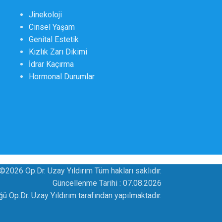
Jinekoloji
Cinsel Yaşam
Genital Estetik
Kızlık Zarı Dikimi
İdrar Kaçırma
Hormonal Durumlar
©2026 Op.Dr. Uzay Yıldırım Tüm hakları saklıdır.
Güncellenme Tarihi :
07.08.2026
üğü Op.Dr. Uzay Yıldırım tarafından yapılmaktadır.