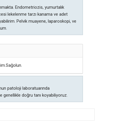
nmakta. Endometriozis, yumurtalık
 öncesi lekelenme tarzı kanama ve adet
yabilirim. Pelvik muayene, laparoskopi, ve
rum.
rim.Sağolun.
nun patoloji laboratuarında
 genellikle doğru tanı koyabiliyoruz.