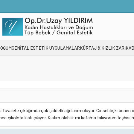
DOĞUM
GENİTAL ESTETİK UYGULAMALAR
KÜRTAJ & KIZLIK ZARI
KAD
Tuvalete çıktığımda çok şiddetli ağrılarım oluyor. Cinsel ilişki benim i
ca çikolota kisti çıkıyor. Kistim olabilir mi kafama takıyorum,teşhisi 