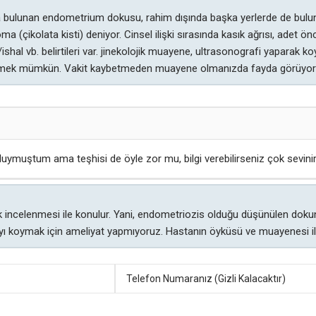
a bulunan endometrium dokusu, rahim dışında başka yerlerde de bulu
oma (çikolata kisti) deniyor. Cinsel ilişki sırasında kasık ağrısı, adet
shal vb. belirtileri var. jinekolojik muayene, ultrasonografi yaparak ko
edinmek mümkün. Vakit kaybetmeden muayene olmanızda fayda görüyo
 duymuştum ama teşhisi de öyle zor mu, bilgi verebilirseniz çok sevini
k incelenmesi ile konulur. Yani, endometriozis olduğu düşünülen doku
ıyı koymak için ameliyat yapmıyoruz. Hastanın öyküsü ve muayenesi ile