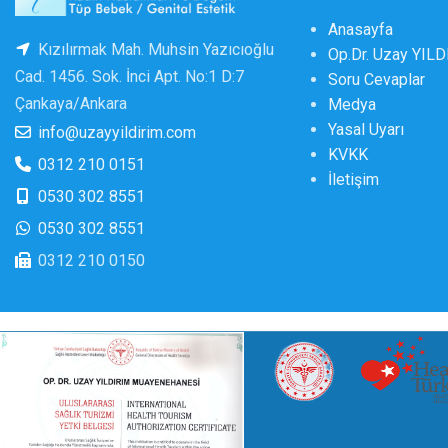
Anasayfa
Kızılırmak Mah. Muhsin Yazıcıoğlu
Op.Dr. Uzay YIL
Cad. 1456. Sok. İnci Apt. No:1 D:7
Soru Cevaplar
Çankaya/Ankara
Medya
Yasal Uyarı
info@uzayyildirim.com
KVKK
0312 210 0151
İletişim
0530 302 8551
0530 302 8551
0312 210 0150