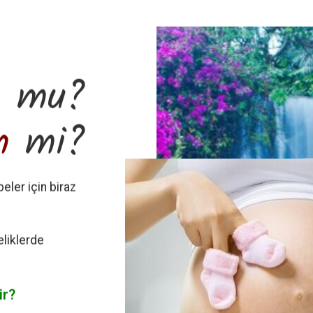
m
mu?
n
mi?
eler için biraz
eliklerde
ir?