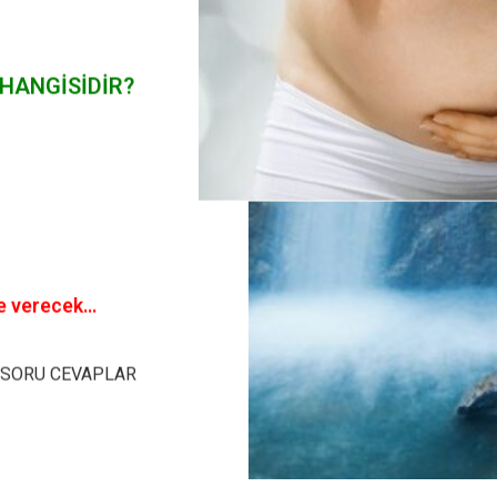
 HANGİSİDİR?
te verecek…
SORU CEVAPLAR