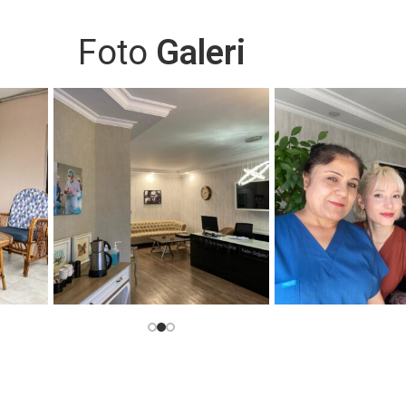
TEKNOLOJİK
Foto
Galeri
UYGULAMALA
GENİTAL BEYAZLATMA
LAZER İLE VAJİNA DARALTMA
İDRAR KAÇIRMA TEDAVİSİ
TEKRARLAYAN VAJİNAL AKINTILAR
VAJİNAL KURULUK
YARA İZİ TEDAVİSİ
LEKE TEDAVİSİ
CİLT GENÇLEŞTİRME
CİLT TONU EŞİTLEME
CİLT SIKILAŞTIRMA
KIRIŞIKLIK GİDERME
ÇATLAK TEDAVİSİ