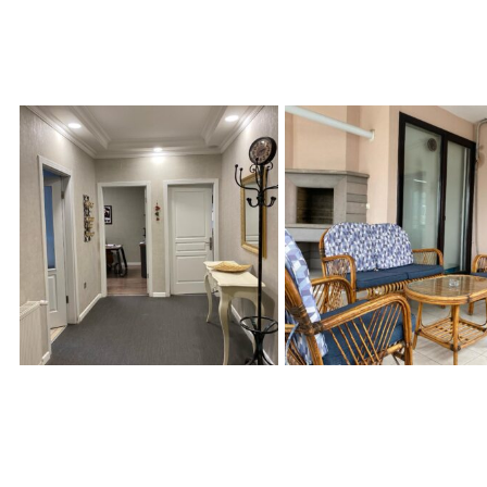
GENİTAL ESTETİK
LABİOPLASTİ
HUDOPLASTİ
MAJORAPLASTİ
VAJİNOPLASTİ
DOLGU
MEZOTERAPİ
GENİTAL BEYAZLATMA