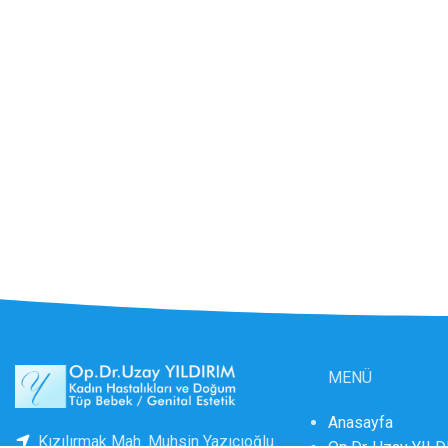
MENÜ
Anasayfa
Kızılırmak Mah. Muhsin Yazıcıoğlu
Op.Dr. Uzay YIL