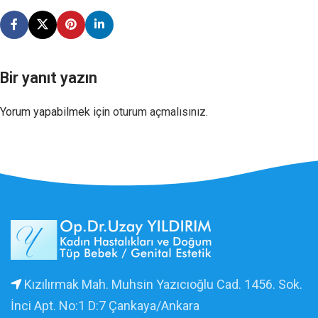
Bir yanıt yazın
Yorum yapabilmek için
oturum açmalısınız
.
Kızılırmak Mah. Muhsin Yazıcıoğlu Cad. 1456. Sok.
İnci Apt. No:1 D:7 Çankaya/Ankara