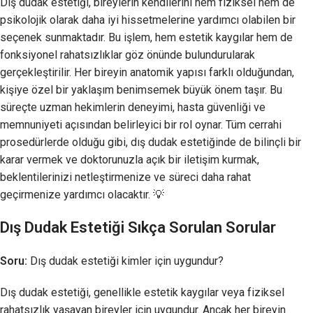
Dış dudak estetiği, bireylerin kendilerini hem fiziksel hem de
psikolojik olarak daha iyi hissetmelerine yardımcı olabilen bir
seçenek sunmaktadır. Bu işlem, hem estetik kaygılar hem de
fonksiyonel rahatsızlıklar göz önünde bulundurularak
gerçekleştirilir. Her bireyin anatomik yapısı farklı olduğundan,
kişiye özel bir yaklaşım benimsemek büyük önem taşır. Bu
süreçte uzman hekimlerin deneyimi, hasta güvenliği ve
memnuniyeti açısından belirleyici bir rol oynar. Tüm cerrahi
prosedürlerde olduğu gibi, dış dudak estetiğinde de bilinçli bir
karar vermek ve doktorunuzla açık bir iletişim kurmak,
beklentilerinizi netleştirmenize ve süreci daha rahat
geçirmenize yardımcı olacaktır. 💡
Dış Dudak Estetiği Sıkça Sorulan Sorular
Soru:
Dış dudak estetiği kimler için uygundur?
Dış dudak estetiği, genellikle estetik kaygılar veya fiziksel
rahatsızlık yaşayan bireyler için uygundur. Ancak her bireyin