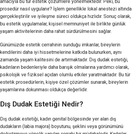
amacıyla bu tür estetik çözümlere yönelmektedir. Peki, bu
prosedür nasıl uygulanır? İşlem genellikle lokal anestezi altında
gerçekleştirilir ve iyileşme süreci oldukça hızlıdır. Sonuç olarak,
bu estetik uygulamalar, kişisel memnuniyet ile birlikte günlük
yaşam aktivitelerinin daha rahat sürdürülmesini sağlar.
Günümüzde estetik cerrahinin sunduğu imkanlar, bireylerin
kendilerini daha iyi hissetmelerine katkıda bulunurken, aynı
zamanda yaşam kalitesini de artırmaktadır. Dış dudak estetiği,
kadınların bedenleriyle daha barışık olmalarına yardımcı olarak,
psikolojik ve fiziksel açıdan olumlu etkiler yaratmaktadır. Bu tür
estetik prosedürlerin, kişiye özel çözümler sunarak, bireylerin
yaşamlarına dokunması oldukça değerlidir.
Dış Dudak Estetiği Nedir?
Dış dudak estetiği, kadın genital bölgesinde yer alan dış
dudakların (labia majora) boyutunu, şeklini veya görünümünü
değiştirmeye yönelik yapılan cerrahi bir müdahaledir. Kadınlar,