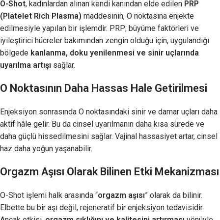
O-Shot
, kadınlardan alınan kendi kanından elde edilen
PRP
(Platelet Rich Plasma)
maddesinin, O noktasına enjekte
edilmesiyle yapılan bir işlemdir. PRP; büyüme faktörleri ve
iyileştirici hücreler bakımından zengin olduğu için, uygulandığı
bölgede
kanlanma, doku yenilenmesi ve sinir uçlarında
uyarılma artışı
sağlar.
O Noktasının Daha Hassas Hale Getirilmesi
Enjeksiyon sonrasında O noktasındaki sinir ve damar uçları daha
aktif hâle gelir. Bu da cinsel uyarılmanın daha kısa sürede ve
daha güçlü hissedilmesini sağlar. Vajinal hassasiyet artar, cinsel
haz daha yoğun yaşanabilir.
Orgazm Aşısı Olarak Bilinen Etki Mekanizması
O-Shot işlemi halk arasında “
orgazm aşısı
” olarak da bilinir.
Elbette bu bir aşı değil, rejeneratif bir enjeksiyon tedavisidir.
Ancak etkisi,
orgazm sıklığını ve kalitesini artırması
yönüyle