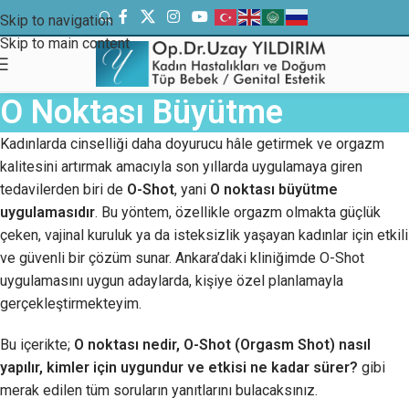
Skip to navigation
Skip to main content
O Noktası Büyütme
Kadınlarda cinselliği daha doyurucu hâle getirmek ve orgazm
kalitesini artırmak amacıyla son yıllarda uygulamaya giren
tedavilerden biri de
O-Shot
, yani
O noktası büyütme
uygulamasıdır
. Bu yöntem, özellikle orgazm olmakta güçlük
çeken, vajinal kuruluk ya da isteksizlik yaşayan kadınlar için etkili
ve güvenli bir çözüm sunar. Ankara’daki kliniğimde O-Shot
uygulamasını uygun adaylarda, kişiye özel planlamayla
gerçekleştirmekteyim.
Bu içerikte;
O noktası nedir, O-Shot (Orgasm Shot) nasıl
yapılır, kimler için uygundur ve etkisi ne kadar sürer?
gibi
merak edilen tüm soruların yanıtlarını bulacaksınız.