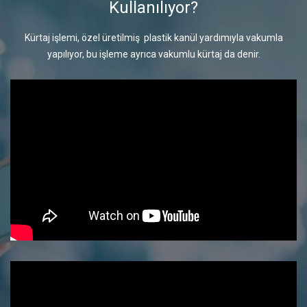
Kullanılıyor?
Kürtaj işlemi, özel üretilmiş plastik kanül yardımıyla vakumla
yapılıyor, bu işleme ayrıca vakumlu kürtaj da denir.