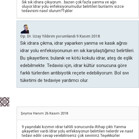
Sık sık idrara çıkıyorum…bazen çok fazla yanma ve ağrı
oluyor.İdrar yolu enfeksiyonumudur belirtileri bunlarmı sizce
tedavisini nasıl olurum?Tşkler
Op. Dr. Uzay Yıldırım
yorumlandı
9 Kasım 2018
Sık idrara çıkma, idrar yaparken yanma ve kasık ağrısı
idrar yolu enfeksiyonunun en sık karşılaştığımız belirtileri.
Bu şikayetlere; bulanık ve kötü kokulu idrar, ateş de eşlik
edebilmekte. Tedavisi için, idrar kültür sonucuna göre
farklı türlerden antibiyotik reçete edebiliyorum. Bol sıvı
tüketimi de tedaviye yardımcı olur.
Şeyma Hanım
26 Kasım 2018
9 yaşındaki kızımın idrar tahlili sonucunda iltihap çıktı.Yanma
şikayetleri vardı.İdrar yolu enfeksiyonun belirtileri nelerdir ve nasıl
tedavi edilir cevap verebilirseniz çok seviniriz.Teşekkürler.