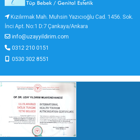
Kızılırmak Mah. Muhsin Yazıcıoğlu Cad. 1456. Sok.
İnci Apt. No:1 D:7 Çankaya/Ankara
info@uzayyildirim.com
0312 210 0151
0530 302 8551