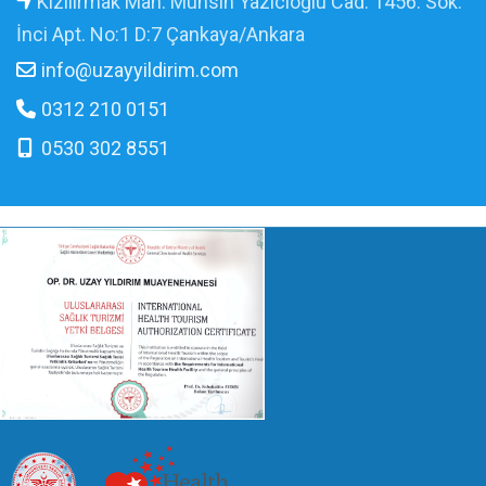
Kızılırmak Mah. Muhsin Yazıcıoğlu Cad. 1456. Sok.
İnci Apt. No:1 D:7 Çankaya/Ankara
info@uzayyildirim.com
0312 210 0151
0530 302 8551