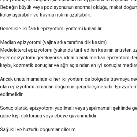
Bebeğin büyük veya pozisyonunun anormal olduğu, makat doğumu 
kolaylaştırabilir ve travma riskini azaltabilir.
Genellikle iki farklı epizyotomi yöntemi kullanılır:
Median epizyotomi (vajina arka tarafına dik kesim)
Mediolateral epizyotomi (yukarıda tarif edilen kesinin anüsten u
Eğer epizyotomi gerekiyorsa, ideal olarak median epizyotomi terci
kaybı, kozmetik sonuçlar ve ağrı açısından en iyi sonuçlar media
Ancak unutulmamalıdır ki her iki yöntem de bölgede travmaya ned
olan epizyotomi olmadan doğumun gerçekleşmesidir. Epizyotomi ya
edilmelidir.
Sonuç olarak, epizyotomi yapılmalı veya yapılmamalı şeklinde gen
gebe kişi doktoruna veya ebeye güvenmelidir.
Sağlıklı ve huzurlu doğumlar dilerim.