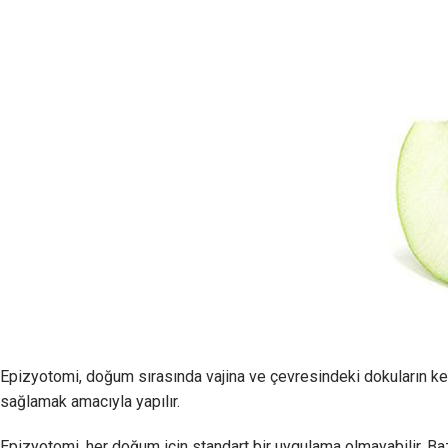
Epizyotomi, doğum sırasında vajina ve çevresindeki dokuların ke
sağlamak amacıyla yapılır.
Epizyotomi, her doğum için standart bir uygulama olmayabilir. Baz