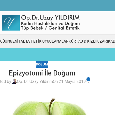
DOĞUM
GENİTAL ESTETİK UYGULAMALAR
KÜRTAJ & KIZLIK ZARI
KAD
DOĞUM
Epizyotomi İle Doğum
0
ted by
Op. Dr. Uzay Yıldırım
On 21 Mayıs 2019