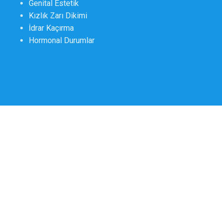
Genital Estetik
Kızlık Zarı Dikimi
İdrar Kaçırma
Hormonal Durumlar
©2026 Op.Dr. Uzay Yıldırım Tüm hakları saklıdır.
Güncellenme Tarihi :
07.08.2026
üğü Op.Dr. Uzay Yıldırım tarafından yapılmaktadır.