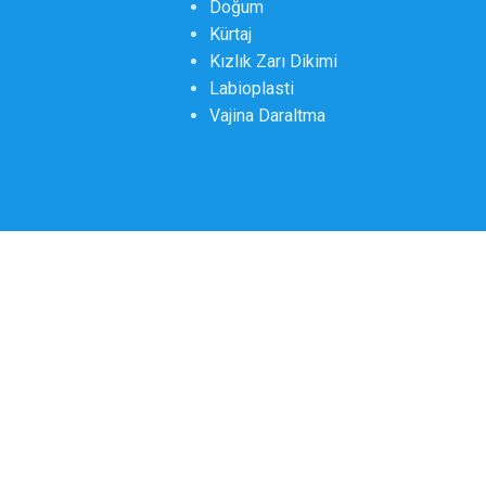
Doğum
Kürtaj
Kızlık Zarı Dikimi
Labioplasti
Vajina Daraltma
İçerik editörl