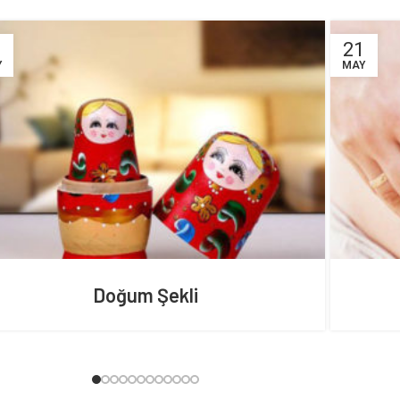
1
21
Y
MAY
Doğum Şekli