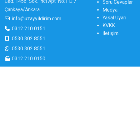
Cad. 1456. Sok. İnci Apt. No:1 D:7
Soru Cevaplar
Çankaya/Ankara
Medya
Yasal Uyarı
info@uzayyildirim.com
KVKK
0312 210 0151
İletişim
0530 302 8551
0530 302 8551
0312 210 0150