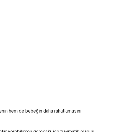
nenin hem de bebeğin daha rahatlamasını
ar verebilirken gereksiz ise travmatik olabilir.