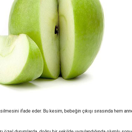
silmesini ifade eder. Bu kesim, bebeğin çıkışı sırasında hem an
ı özel durumlarda, doğru bir şekilde uygulandığında olumlu sonuçl