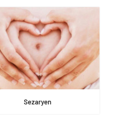
21
MAY
Sezaryen