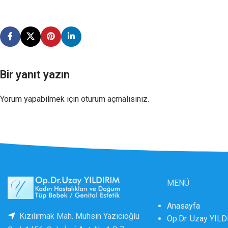
Bir yanıt yazın
Yorum yapabilmek için
oturum açmalısınız
.
MENÜ
Anasayfa
Kızılırmak Mah. Muhsin Yazıcıoğlu
Op.Dr. Uzay YIL