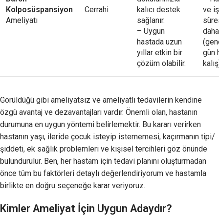
Kolposüspansiyon
Cerrahi
kalıcı destek
ve i
Ameliyatı
sağlanır.
süre
– Uygun
daha
hastada uzun
(gen
yıllar etkin bir
gün 
çözüm olabilir.
kalış
Görüldüğü gibi ameliyatsız ve ameliyatlı tedavilerin kendine
özgü avantaj ve dezavantajları vardır. Önemli olan, hastanın
durumuna en uygun yöntemi belirlemektir. Bu kararı verirken
hastanın yaşı, ileride çocuk isteyip istememesi, kaçırmanın tipi/
şiddeti, ek sağlık problemleri ve kişisel tercihleri göz önünde
bulundurulur. Ben, her hastam için tedavi planını oluşturmadan
önce tüm bu faktörleri detaylı değerlendiriyorum ve hastamla
birlikte en doğru seçeneğe karar veriyoruz.
Kimler Ameliyat İçin Uygun Adaydır?