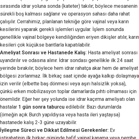
sırasında idrar yoluna sonda (kateter) takılır; böylece mesanenin
sürekli boş kalması sağlanır ve operasyon sahası daha rahat
çalışılır. Cerrahimiz, planlanan tekniğe göre vajinal veya karın
kesilerini yaparak gerekli işlemleri uygular. İşlem sonunda
genellikle vajinal bölgeye kendiliğinden eriyen dikişler atılır, karın
kesileri çok küçükse bantlarla kapatılabilir.
Ameliyat Sonrası ve Hastanede Kalış:
Hasta ameliyat sonrası
uyandırılır ve odasına alınır. İdrar sondası genellikle ilk 24 saat
yerinde bırakılır; böylece hem idrar rahatça akar hem de ameliyat
bölgesi zorlanmaz. İlk birkaç saat içinde ayağa kalkıp dolaşmaya
izin verilir (elbette baş dönmesi veya aşırı halsizlik yoksa),
çünkü erken mobilizasyon toplar damarlarda pıhtı olmaması için
önemlidir. Eğer her şey yolunda ise idrar kaçırma ameliyatı olan
hastalar
1 gün sonra taburcu
edilebilir. Bazı durumlarda
(örneğin açık Burch yapıldıysa veya hasta ileri yaştaysa)
hastanede kalış 2-3 güne uzayabilir.
İyileşme Süreci ve Dikkat Edilmesi Gerekenler:
Ev
istirahatinin ilk birkaç gününde hafif vajinal kanama veya pembe