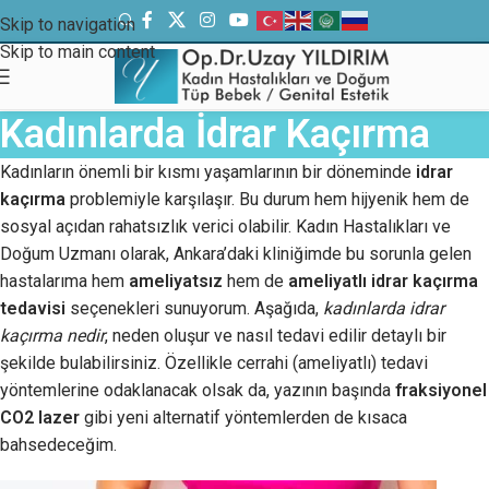
Skip to navigation
Skip to main content
Kadınlarda İdrar Kaçırma
Kadınların önemli bir kısmı yaşamlarının bir döneminde
idrar
kaçırma
problemiyle karşılaşır. Bu durum hem hijyenik hem de
sosyal açıdan rahatsızlık verici olabilir. Kadın Hastalıkları ve
Doğum Uzmanı olarak, Ankara’daki kliniğimde bu sorunla gelen
hastalarıma hem
ameliyatsız
hem de
ameliyatlı idrar kaçırma
tedavisi
seçenekleri sunuyorum. Aşağıda,
kadınlarda idrar
kaçırma nedir
, neden oluşur ve nasıl tedavi edilir detaylı bir
şekilde bulabilirsiniz. Özellikle cerrahi (ameliyatlı) tedavi
yöntemlerine odaklanacak olsak da, yazının başında
fraksiyonel
CO2 lazer
gibi yeni alternatif yöntemlerden de kısaca
bahsedeceğim.