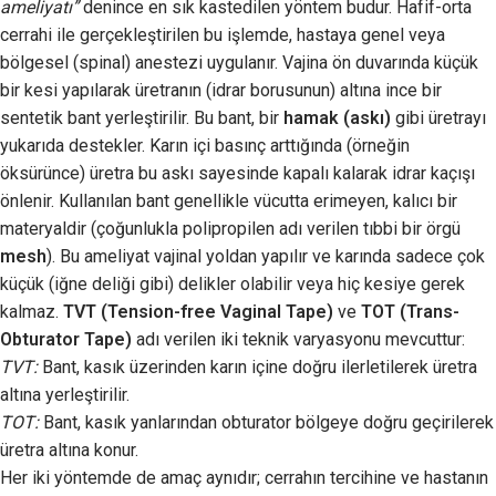
ameliyatı”
denince en sık kastedilen yöntem budur. Hafif-orta
cerrahi ile gerçekleştirilen bu işlemde, hastaya genel veya
bölgesel (spinal) anestezi uygulanır. Vajina ön duvarında küçük
bir kesi yapılarak üretranın (idrar borusunun) altına ince bir
sentetik bant yerleştirilir. Bu bant, bir
hamak (askı)
gibi üretrayı
yukarıda destekler. Karın içi basınç arttığında (örneğin
öksürünce) üretra bu askı sayesinde kapalı kalarak idrar kaçışı
önlenir. Kullanılan bant genellikle vücutta erimeyen, kalıcı bir
materyaldir (çoğunlukla polipropilen adı verilen tıbbi bir örgü
mesh
). Bu ameliyat vajinal yoldan yapılır ve karında sadece çok
küçük (iğne deliği gibi) delikler olabilir veya hiç kesiye gerek
kalmaz.
TVT (Tension-free Vaginal Tape)
ve
TOT (Trans-
Obturator Tape)
adı verilen iki teknik varyasyonu mevcuttur:
TVT:
Bant, kasık üzerinden karın içine doğru ilerletilerek üretra
altına yerleştirilir.
TOT:
Bant, kasık yanlarından obturator bölgeye doğru geçirilerek
üretra altına konur.
Her iki yöntemde de amaç aynıdır; cerrahın tercihine ve hastanın