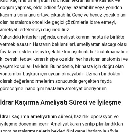
idrar kaçırma ameliyatının ardından tekrar hamile kalmak ve
doğum yapmak, elde edilen faydayı azaltabilir veya yeniden
kaçırma sorununu ortaya çıkarabilir. Genç ve henüz çocuk planı
olan hastalarda öncelikle geçici çözümlerle idare etmeyi,
ameliyatı ertelemeyi düşünebiliriz.
Yukarıdaki kriterler ışığında, ameliyat kararını hasta ile birlikte
vermek esastır. Hastanın beklentileri, ameliyattan alacağı olası
fayda ve riskler detaylı şekilde konuşulmalıdır. Unutulmamalıdır
ki cerrahi tedavi kararı kişiye özeldir; her hastanın anatomisi ve
yaşam koşulları farklıdır. Bu nedenle, bir hasta için doğru olan
yöntem bir başkası için uygun olmayabilir. Uzman bir doktor
olarak değerlendirmelerim sonucunda gerçekten fayda
göreceğine inandığım hastalara ameliyat öneriyorum.
İdrar Kaçırma Ameliyatı Süreci ve İyileşme
İdrar kaçırma ameliyatının süreci
, hazırlık, operasyon ve
iyileşme dönemini içerir. Ameliyat kararı verilip planlandıktan
sonra hastalarımı nelerin beklediğini genel hatlarıyla şöyle