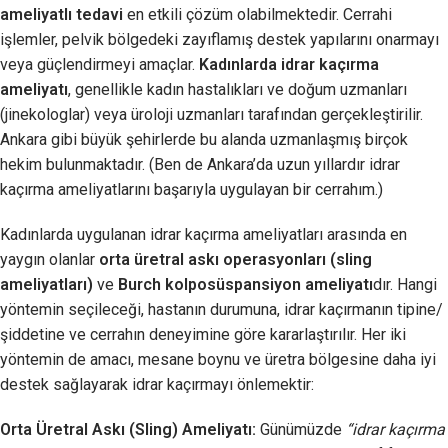
ameliyatlı tedavi
en etkili çözüm olabilmektedir. Cerrahi
işlemler, pelvik bölgedeki zayıflamış destek yapılarını onarmayı
veya güçlendirmeyi amaçlar.
Kadınlarda idrar kaçırma
ameliyatı
, genellikle kadın hastalıkları ve doğum uzmanları
(jinekologlar) veya üroloji uzmanları tarafından gerçekleştirilir.
Ankara gibi büyük şehirlerde bu alanda uzmanlaşmış birçok
hekim bulunmaktadır. (Ben de Ankara’da uzun yıllardır idrar
kaçırma ameliyatlarını başarıyla uygulayan bir cerrahım.)
Kadınlarda uygulanan idrar kaçırma ameliyatları arasında en
yaygın olanlar
orta üretral askı operasyonları (sling
ameliyatları)
ve
Burch kolposüspansiyon ameliyatı
dır. Hangi
yöntemin seçileceği, hastanın durumuna, idrar kaçırmanın tipine/
şiddetine ve cerrahın deneyimine göre kararlaştırılır. Her iki
yöntemin de amacı, mesane boynu ve üretra bölgesine daha iyi
destek sağlayarak idrar kaçırmayı önlemektir:
Orta Üretral Askı (Sling) Ameliyatı:
Günümüzde
“idrar kaçırma