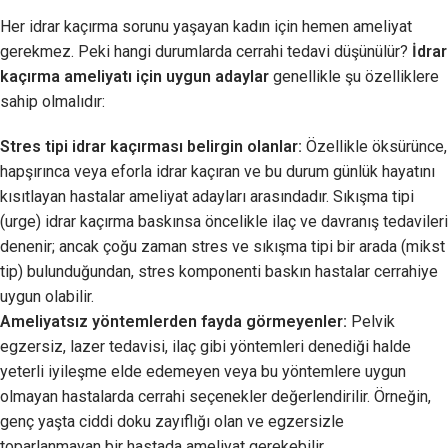
Her idrar kaçırma sorunu yaşayan kadın için hemen ameliyat
gerekmez. Peki hangi durumlarda cerrahi tedavi düşünülür?
İdrar
kaçırma ameliyatı için uygun adaylar
genellikle şu özelliklere
sahip olmalıdır:
Stres tipi idrar kaçırması belirgin olanlar:
Özellikle öksürünce,
hapşırınca veya eforla idrar kaçıran ve bu durum günlük hayatını
kısıtlayan hastalar ameliyat adayları arasındadır. Sıkışma tipi
(urge) idrar kaçırma baskınsa öncelikle ilaç ve davranış tedavileri
denenir; ancak çoğu zaman stres ve sıkışma tipi bir arada (mikst
tip) bulunduğundan, stres komponenti baskın hastalar cerrahiye
uygun olabilir.
Ameliyatsız yöntemlerden fayda görmeyenler:
Pelvik
egzersiz, lazer tedavisi, ilaç gibi yöntemleri denediği halde
yeterli iyileşme elde edemeyen veya bu yöntemlere uygun
olmayan hastalarda cerrahi seçenekler değerlendirilir. Örneğin,
genç yaşta ciddi doku zayıflığı olan ve egzersizle
toparlanmayan bir hastada ameliyat gerekebilir.