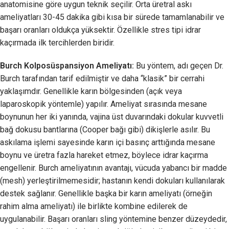
anatomisine göre uygun teknik seçilir. Orta üretral askı
ameliyatları 30-45 dakika gibi kısa bir sürede tamamlanabilir ve
başarı oranları oldukça yüksektir. Özellikle stres tipi idrar
kaçırmada ilk tercihlerden biridir.
Burch Kolposüspansiyon Ameliyatı:
Bu yöntem, adı geçen Dr.
Burch tarafından tarif edilmiştir ve daha “klasik” bir cerrahi
yaklaşımdır. Genellikle karın bölgesinden (açık veya
laparoskopik yöntemle) yapılır. Ameliyat sırasında mesane
boynunun her iki yanında, vajina üst duvarındaki dokular kuvvetli
bağ dokusu bantlarına (Cooper bağı gibi) dikişlerle asılır. Bu
askılama işlemi sayesinde karın içi basınç arttığında mesane
boynu ve üretra fazla hareket etmez, böylece idrar kaçırma
engellenir. Burch ameliyatının avantajı, vücuda yabancı bir madde
(mesh) yerleştirilmemesidir; hastanın kendi dokuları kullanılarak
destek sağlanır. Genellikle başka bir karın ameliyatı (örneğin
rahim alma ameliyatı) ile birlikte kombine edilerek de
uygulanabilir. Başarı oranları sling yöntemine benzer düzeydedir,