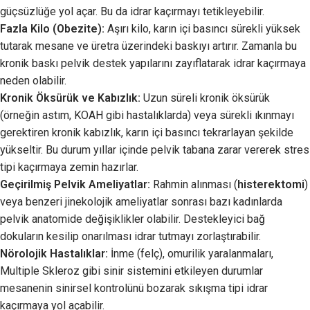
güçsüzlüğe yol açar. Bu da idrar kaçırmayı tetikleyebilir.
Fazla Kilo (Obezite):
Aşırı kilo, karın içi basıncı sürekli yüksek
tutarak mesane ve üretra üzerindeki baskıyı artırır. Zamanla bu
kronik baskı pelvik destek yapılarını zayıflatarak idrar kaçırmaya
neden olabilir.
Kronik Öksürük ve Kabızlık:
Uzun süreli kronik öksürük
(örneğin astım, KOAH gibi hastalıklarda) veya sürekli ıkınmayı
gerektiren kronik kabızlık, karın içi basıncı tekrarlayan şekilde
yükseltir. Bu durum yıllar içinde pelvik tabana zarar vererek stres
tipi kaçırmaya zemin hazırlar.
Geçirilmiş Pelvik Ameliyatlar:
Rahmin alınması (
histerektomi
)
veya benzeri jinekolojik ameliyatlar sonrası bazı kadınlarda
pelvik anatomide değişiklikler olabilir. Destekleyici bağ
dokuların kesilip onarılması idrar tutmayı zorlaştırabilir.
Nörolojik Hastalıklar:
İnme (felç), omurilik yaralanmaları,
Multiple Skleroz gibi sinir sistemini etkileyen durumlar
mesanenin sinirsel kontrolünü bozarak sıkışma tipi idrar
kaçırmaya yol açabilir.