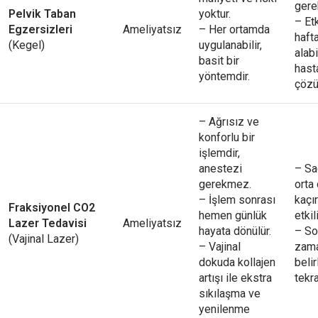
gerek
Pelvik Taban
yoktur.
– Et
Egzersizleri
Ameliyatsız
– Her ortamda
hafta
(Kegel)
uygulanabilir,
alabi
basit bir
hast
yöntemdir.
çözü
– Ağrısız ve
konforlu bir
işlemdir,
anestezi
– Sa
gerekmez.
orta
– İşlem sonrası
kaçı
Fraksiyonel CO2
hemen günlük
etkili
Lazer Tedavisi
Ameliyatsız
hayata dönülür.
– So
(Vajinal Lazer)
– Vajinal
zama
dokuda kollajen
belir
artışı ile ekstra
tekra
sıkılaşma ve
yenilenme