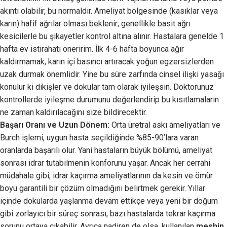
akıntı olabilir, bu normaldir. Ameliyat bölgesinde (kasıklar veya
karın) hafif ağrılar olması beklenir; genellikle basit ağrı
kesicilerle bu şikayetler kontrol altına alınır. Hastalara genelde 1
hafta ev istirahati öneririm. İlk 4-6 hafta boyunca ağır
kaldırmamak, karın içi basıncı artıracak yoğun egzersizlerden
uzak durmak önemlidir. Yine bu süre zarfında cinsel ilişki yasağı
konulur ki dikişler ve dokular tam olarak iyileşsin. Doktorunuz
kontrollerde iyileşme durumunu değerlendirip bu kısıtlamaların
ne zaman kaldırılacağını size bildirecektir.
Başarı Oranı ve Uzun Dönem:
Orta üretral askı ameliyatları ve
Burch işlemi, uygun hasta seçildiğinde %85-90’lara varan
oranlarda başarılı olur. Yani hastaların büyük bölümü, ameliyat
sonrası idrar tutabilmenin konforunu yaşar. Ancak her cerrahi
müdahale gibi, idrar kaçırma ameliyatlarının da kesin ve ömür
boyu garantili bir çözüm olmadığını belirtmek gerekir. Yıllar
içinde dokularda yaşlanma devam ettikçe veya yeni bir doğum
gibi zorlayıcı bir süreç sonrası, bazı hastalarda tekrar kaçırma
sorunu ortaya çıkabilir. Ayrıca nadiren de olsa, kullanılan
meshin