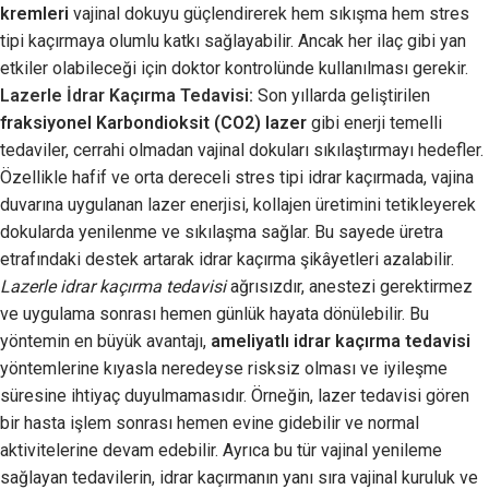
kremleri
vajinal dokuyu güçlendirerek hem sıkışma hem stres
tipi kaçırmaya olumlu katkı sağlayabilir. Ancak her ilaç gibi yan
etkiler olabileceği için doktor kontrolünde kullanılması gerekir.
Lazerle İdrar Kaçırma Tedavisi
:
Son yıllarda geliştirilen
fraksiyonel Karbondioksit (CO2) lazer
gibi enerji temelli
tedaviler, cerrahi olmadan vajinal dokuları sıkılaştırmayı hedefler.
Özellikle hafif ve orta dereceli stres tipi idrar kaçırmada, vajina
duvarına uygulanan lazer enerjisi, kollajen üretimini tetikleyerek
dokularda yenilenme ve sıkılaşma sağlar. Bu sayede üretra
etrafındaki destek artarak idrar kaçırma şikâyetleri azalabilir.
Lazerle idrar kaçırma tedavisi
ağrısızdır, anestezi gerektirmez
ve uygulama sonrası hemen günlük hayata dönülebilir. Bu
yöntemin en büyük avantajı,
ameliyatlı idrar kaçırma tedavisi
yöntemlerine kıyasla neredeyse risksiz olması ve iyileşme
süresine ihtiyaç duyulmamasıdır. Örneğin, lazer tedavisi gören
bir hasta işlem sonrası hemen evine gidebilir ve normal
aktivitelerine devam edebilir. Ayrıca bu tür vajinal yenileme
sağlayan tedavilerin, idrar kaçırmanın yanı sıra vajinal kuruluk ve