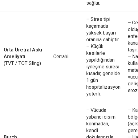
sağlar.
– Stres tipi
– Ce
kaçırmada
oldu
yüksek başarı
enfe
oranına sahiptir.
kana
– Küçük
Orta Üretral Askı
taşır.
kesilerle
Ameliyatı
Cerrahi
– Na
yapıldığından
(TVT / TOT Sling)
kull
iyileşme süresi
mate
kısadır, genelde
vücu
1 gün
geliş
hospitalizasyon
eroz
yeterli.
– Vücuda
– Ka
yabancı cisim
bölg
konmadan,
(açı
kendi
gerek
Burch
dokularınızla
– Ha