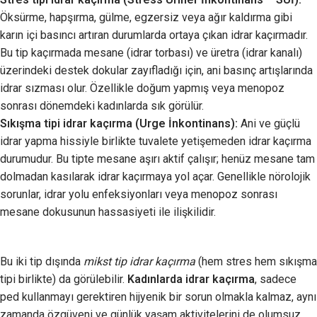
Öksürme, hapşırma, gülme, egzersiz veya ağır kaldırma gibi
karın içi basıncı artıran durumlarda ortaya çıkan idrar kaçırmadır.
Bu tip kaçırmada mesane (idrar torbası) ve üretra (idrar kanalı)
üzerindeki destek dokular zayıfladığı için, ani basınç artışlarında
idrar sızması olur. Özellikle doğum yapmış veya menopoz
sonrası dönemdeki kadınlarda sık görülür.
Sıkışma tipi idrar kaçırma (Urge İnkontinans):
Ani ve güçlü
idrar yapma hissiyle birlikte tuvalete yetişemeden idrar kaçırma
durumudur. Bu tipte mesane aşırı aktif çalışır; henüz mesane tam
dolmadan kasılarak idrar kaçırmaya yol açar. Genellikle nörolojik
sorunlar, idrar yolu enfeksiyonları veya menopoz sonrası
mesane dokusunun hassasiyeti ile ilişkilidir.
Bu iki tip dışında
mikst tip idrar kaçırma
(hem stres hem sıkışma
tipi birlikte) da görülebilir.
Kadınlarda idrar kaçırma
, sadece
ped kullanmayı gerektiren hijyenik bir sorun olmakla kalmaz, aynı
zamanda özgüveni ve günlük yaşam aktivitelerini de olumsuz