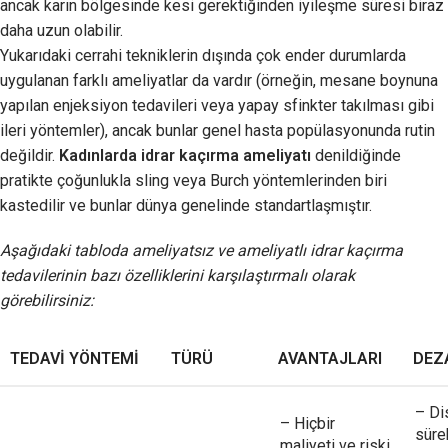
ancak karın bölgesinde kesi gerektiğinden iyileşme süresi biraz
daha uzun olabilir.
Yukarıdaki cerrahi tekniklerin dışında çok ender durumlarda
uygulanan farklı ameliyatlar da vardır (örneğin, mesane boynuna
yapılan enjeksiyon tedavileri veya yapay sfinkter takılması gibi
ileri yöntemler), ancak bunlar genel hasta popülasyonunda rutin
değildir.
Kadınlarda idrar kaçırma ameliyatı
denildiğinde
pratikte çoğunlukla sling veya Burch yöntemlerinden biri
kastedilir ve bunlar dünya genelinde standartlaşmıştır.
Aşağıdaki tabloda ameliyatsız ve ameliyatlı idrar kaçırma
tedavilerinin bazı özelliklerini karşılaştırmalı olarak
görebilirsiniz:
TEDAVI YÖNTEMI
TÜRÜ
AVANTAJLARI
DEZ
– Di
– Hiçbir
sürek
maliyeti ve riski