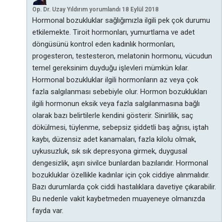
Op. Dr. Uzay Yıldırım
yorumlandı
18 Eylül 2018
Hormonal bozukluklar sağlığımızla ilgili pek çok durumu
etkilemekte. Tiroit hormonları, yumurtlama ve adet
döngüsünü kontrol eden kadınlık hormonları,
progesteron, testesteron, melatonin hormonu, vücudun
temel gereksinim duyduğu işlevleri mümkün kılar.
Hormonal bozukluklar ilgili hormonların az veya çok
fazla salgılanması sebebiyle olur. Hormon bozuklukları
ilgili hormonun eksik veya fazla salgılanmasına bağlı
olarak bazı belirtilerle kendini gösterir. Sinirlilik, saç
dökülmesi, tüylenme, sebepsiz şiddetli baş ağrısı, iştah
kaybı, düzensiz adet kanamaları, fazla kilolu olmak,
uykusuzluk, sık sık depresyona girmek, duygusal
dengesizlik, aşırı sivilce bunlardan bazılarıdır. Hormonal
bozukluklar özellikle kadınlar için çok ciddiye alınmalıdır.
Bazı durumlarda çok ciddi hastalıklara davetiye çıkarabilir.
Bu nedenle vakit kaybetmeden muayeneye olmanızda
fayda var.