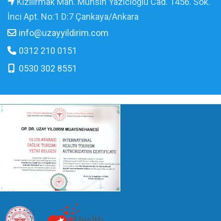
Kızılırmak Mah. Muhsin Yazıcıoğlu Cad. 1456. Sok.
İnci Apt. No:1 D:7 Çankaya/Ankara
info@uzayyildirim.com
0312 210 0151
0530 302 8551