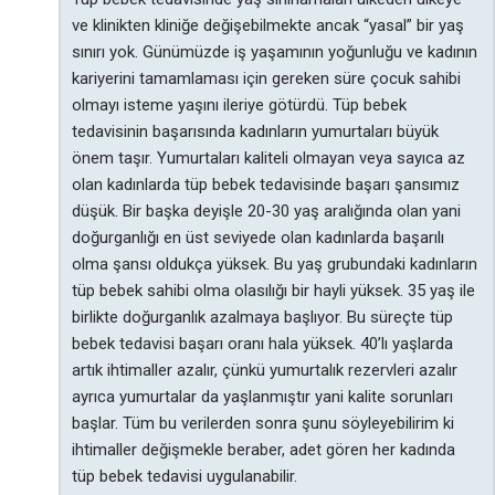
ve klinikten kliniğe değişebilmekte ancak “yasal” bir yaş
sınırı yok. Günümüzde iş yaşamının yoğunluğu ve kadının
kariyerini tamamlaması için gereken süre çocuk sahibi
olmayı isteme yaşını ileriye götürdü. Tüp bebek
tedavisinin başarısında kadınların yumurtaları büyük
önem taşır. Yumurtaları kaliteli olmayan veya sayıca az
olan kadınlarda tüp bebek tedavisinde başarı şansımız
düşük. Bir başka deyişle 20-30 yaş aralığında olan yani
doğurganlığı en üst seviyede olan kadınlarda başarılı
olma şansı oldukça yüksek. Bu yaş grubundaki kadınların
tüp bebek sahibi olma olasılığı bir hayli yüksek. 35 yaş ile
birlikte doğurganlık azalmaya başlıyor. Bu süreçte tüp
bebek tedavisi başarı oranı hala yüksek. 40’lı yaşlarda
artık ihtimaller azalır, çünkü yumurtalık rezervleri azalır
ayrıca yumurtalar da yaşlanmıştır yani kalite sorunları
başlar. Tüm bu verilerden sonra şunu söyleyebilirim ki
ihtimaller değişmekle beraber, adet gören her kadında
tüp bebek tedavisi uygulanabilir.