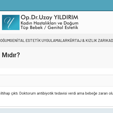
DOĞUM
GENİTAL ESTETİK UYGULAMALAR
KÜRTAJ & KIZLIK ZARI
KAD
ı Mıdır?
iltihap çıktı. Doktorum antibiyotik tedavisi verdi ama bebeğe zararı ol