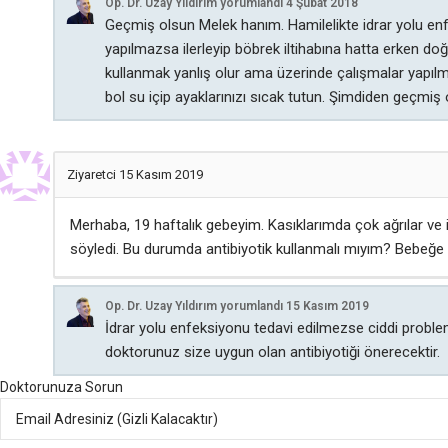
Op. Dr. Uzay Yıldırım
yorumlandı
4 Şubat 2018
Geçmiş olsun Melek hanım. Hamilelikte idrar yolu en
yapılmazsa ilerleyip böbrek iltihabına hatta erken doğ
kullanmak yanlış olur ama üzerinde çalışmalar yapılm
bol su içip ayaklarınızı sıcak tutun. Şimdiden geçmiş 
Ziyaretci
15 Kasım 2019
Merhaba, 19 haftalık gebeyim. Kasıklarımda çok ağrılar ve 
söyledi. Bu durumda antibiyotik kullanmalı mıyım? Bebeğe b
Op. Dr. Uzay Yıldırım
yorumlandı
15 Kasım 2019
İdrar yolu enfeksiyonu tedavi edilmezse ciddi problem
doktorunuz size uygun olan antibiyotiği önerecektir.
Doktorunuza Sorun