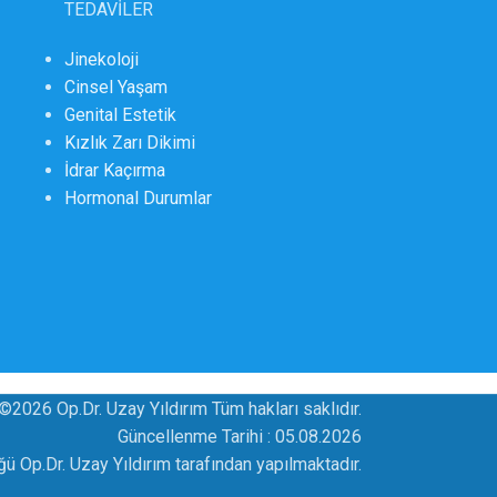
TEDAVİLER
Jinekoloji
Cinsel Yaşam
Genital Estetik
Kızlık Zarı Dikimi
İdrar Kaçırma
Hormonal Durumlar
©2026 Op.Dr. Uzay Yıldırım Tüm hakları saklıdır.
Güncellenme Tarihi :
05.08.2026
üğü Op.Dr. Uzay Yıldırım tarafından yapılmaktadır.