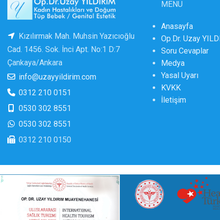
MENÜ
Anasayfa
Kızılırmak Mah. Muhsin Yazıcıoğlu
Op.Dr. Uzay YIL
Cad. 1456. Sok. İnci Apt. No:1 D:7
Soru Cevaplar
Çankaya/Ankara
Medya
Yasal Uyarı
info@uzayyildirim.com
KVKK
0312 210 0151
İletişim
0530 302 8551
0530 302 8551
0312 210 0150