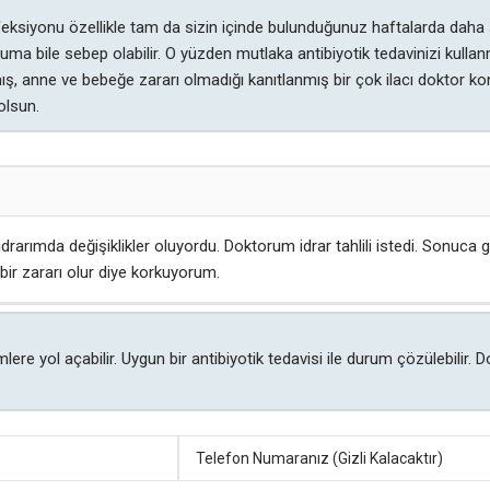
feksiyonu özellikle tam da sizin içinde bulunduğunuz haftalarda daha
uma bile sebep olabilir. O yüzden mutlaka antibiyotik tedavinizi kullanm
ış, anne ve bebeğe zararı olmadığı kanıtlanmış bir çok ilacı doktor ko
olsun.
idrarımda değişiklikler oluyordu. Doktorum idrar tahlili istedi. Sonuc
ir zararı olur diye korkuyorum.
lere yol açabilir. Uygun bir antibiyotik tedavisi ile durum çözülebilir