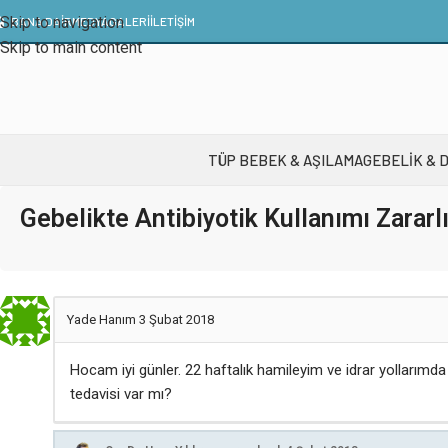
Skip to navigation
BANA DAİR
MEDYA
GALERI
İLETIŞIM
Skip to main content
TÜP BEBEK & AŞILAMA
GEBELIK & 
Gebelikte Antibiyotik Kullanımı Zararl
Yade Hanım
3 Şubat 2018
Hocam iyi günler. 22 haftalık hamileyim ve idrar yollarımda 
tedavisi var mı?