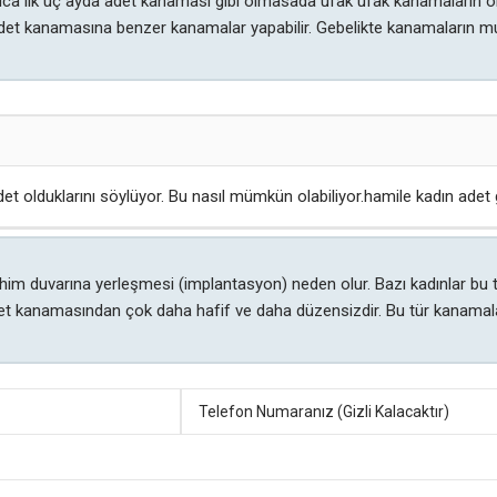
ıca ilk üç ayda adet kanaması gibi olmasada ufak ufak kanamaların ol
et kanamasına benzer kanamalar yapabilir. Gebelikte kanamaların m
det olduklarını söylüyor. Bu nasıl mümkün olabiliyor.hamile kadın ade
ahim duvarına yerleşmesi (implantasyon) neden olur. Bazı kadınlar bu 
t kanamasından çok daha hafif ve daha düzensizdir. Bu tür kanamala