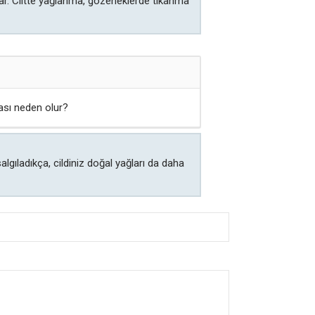
tar. Ciltte yağlanma, gözeneklerde tıkanma
ası neden olur?
gıladıkça, cildiniz doğal yağları da daha