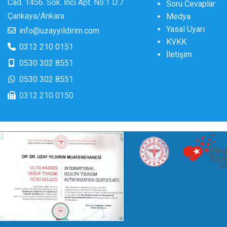
Cad. 1456. Sok. İnci Apt. No:1 D:7
Soru Cevaplar
Çankaya/Ankara
Medya
Yasal Uyarı
info@uzayyildirim.com
KVKK
0312 210 0151
İletişim
0530 302 8551
0530 302 8551
0312 210 0150