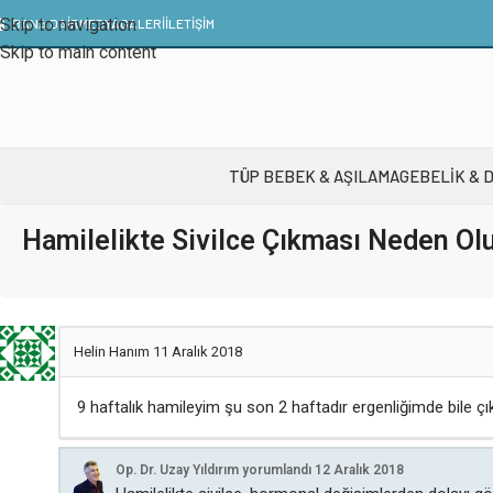
Skip to navigation
BANA DAİR
MEDYA
GALERI
İLETIŞIM
Skip to main content
TÜP BEBEK & AŞILAMA
GEBELIK & 
Hamilelikte Sivilce Çıkması Neden Ol
Helin Hanım
11 Aralık 2018
9 haftalık hamileyim şu son 2 haftadır ergenliğimde bile çı
Op. Dr. Uzay Yıldırım
yorumlandı
12 Aralık 2018