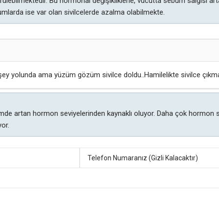
rülebilmektedir. Bu hormonal değişikliklerle, vücutta sebum salgısı ar
mlarda ise var olan sivilcelerde azalma olabilmekte.
ey yolunda ama yüzüm gözüm sivilce doldu..Hamilelikte sivilce çıkm
nemde artan hormon seviyelerinden kaynaklı oluyor. Daha çok hormon sal
yor.