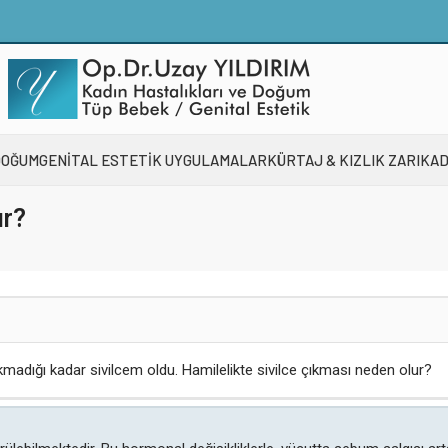
DOĞUM
GENİTAL ESTETİK UYGULAMALAR
KÜRTAJ & KIZLIK ZARI
KAD
ur?
kmadığı kadar sivilcem oldu. Hamilelikte sivilce çıkması neden olur?