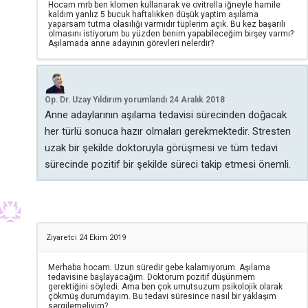
Hocam mrb ben klomen kullanarak ve ovitrella iğneyle hamile
kaldım yanlız 5 bucuk haftalıkken düşük yaptim aşılama
yaparsam tutma olasılığı varmıdır tüplerim açık. Bu kez başarılı
olmasını istiyorum bu yüzden benim yapabileceğim birşey varmı?
Aşılamada anne adayının görevleri nelerdir?
Op. Dr. Uzay Yıldırım
yorumlandı
24 Aralık 2018
Anne adaylarının aşılama tedavisi sürecinden doğacak
her türlü sonuca hazır olmaları gerekmektedir. Stresten
uzak bir şekilde doktoruyla görüşmesi ve tüm tedavi
sürecinde pozitif bir şekilde süreci takip etmesi önemli.
Ziyaretci
24 Ekim 2019
Merhaba hocam. Uzun süredir gebe kalamıyorum. Aşılama
tedavisine başlayacağım. Doktorum pozitif düşünmem
gerektiğini söyledi. Ama ben çok umutsuzum psikolojik olarak
çökmüş durumdayım. Bu tedavi süresince nasıl bir yaklaşım
sergilemeliyim?