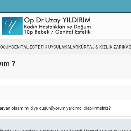
DOĞUM
GENİTAL ESTETİK UYGULAMALAR
KÜRTAJ & KIZLIK ZARI
KAD
yım ?
zaryan olsam mı diye düşünüyorum,yardımcı olabilirmsiniz?