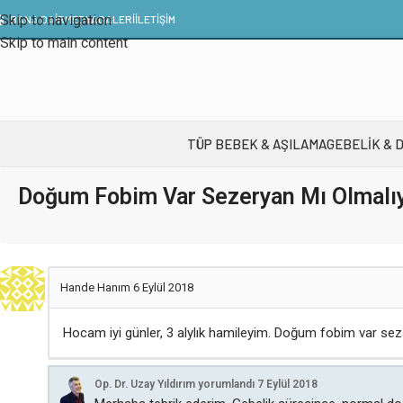
Skip to navigation
BANA DAİR
MEDYA
GALERI
İLETIŞIM
Skip to main content
TÜP BEBEK & AŞILAMA
GEBELIK & 
Doğum Fobim Var Sezeryan Mı Olmalı
Hande Hanım
6 Eylül 2018
Hocam iyi günler, 3 alylık hamileyim. Doğum fobim var se
Op. Dr. Uzay Yıldırım
yorumlandı
7 Eylül 2018