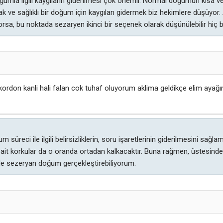
umla ilgili kaygıların giderilmesi çok önemli. Normal doğumun kısa ve
mak ve sağlıklı bir doğum için kaygıları gidermek biz hekimlere düşüyo
a, bu noktada sezaryen ikinci bir seçenek olarak düşünülebilir hiç bi
ordon kanli hali falan cok tuhaf oluyorum aklima geldikçe elim aya
reci ile ilgili belirsizliklerin, soru işaretlerinin giderilmesini sağl
ma ait korkular da o oranda ortadan kalkacaktır. Buna rağmen, üstesinde
eyle sezeryan doğum gerçekleştirebiliyorum.