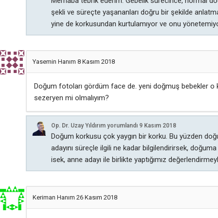
Merhaba tebrik ederim. Gebelik sürecince, normal doğ
şekli ve süreçte yaşananları doğru bir şekilde anlat
yine de korkusundan kurtulamıyor ve onu yönetemiyors
Yasemin Hanım
8 Kasım 2018
Doğum fotoları gördüm face de. yeni doğmuş bebekler o k
sezeryen mi olmalıyım?
Op. Dr. Uzay Yıldırım
yorumlandı
9 Kasım 2018
Doğum korkusu çok yaygın bir korku. Bu yüzden doğum sü
adayını süreçle ilgili ne kadar bilgilendirirsek, doğu
isek, anne adayı ile birlikte yaptığımız değerlendirm
Keriman Hanım
26 Kasım 2018