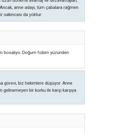
 uzun dönemli avantaj ve dezavantajları,
r. Ancak, anne adayı, tüm çabalara rağmen
r sakıncası da yoktur.
ğım bosaliyo. Doğum fobim yüzünden
ama görevi, biz hekimlere düşüyor. Anne
n gelinemeyen bir korku ile karşı karşıya