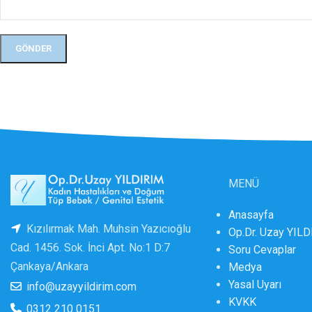
MENÜ
Anasayfa
Kızılırmak Mah. Muhsin Yazıcıoğlu
Op.Dr. Uzay YIL
Cad. 1456. Sok. İnci Apt. No:1 D:7
Soru Cevaplar
Çankaya/Ankara
Medya
Yasal Uyarı
info@uzayyildirim.com
KVKK
0312 210 0151