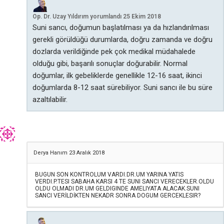
Op. Dr. Uzay Yıldırım
yorumlandı
25 Ekim 2018
Suni sancı, doğumun başlatılması ya da hızlandırılması
gerekli görüldüğü durumlarda, doğru zamanda ve doğru
dozlarda verildiğinde pek çok medikal müdahalede
olduğu gibi, başarılı sonuçlar doğurabilir. Normal
doğumlar, ilk gebeliklerde genellikle 12-16 saat, ikinci
doğumlarda 8-12 saat sürebiliyor. Suni sancı ile bu süre
azaltılabilir.
Derya Hanım
23 Aralık 2018
BUGUN SON KONTROLUM VARDI.DR.UM YARINA YATIS
VERDI.P.TESI SABAHA KARSI 4 TE SUNI SANCI VERECEKLER.OLDU
OLDU OLMADI DR.UM GELDIGINDE AMELIYATA ALACAK.SUNI
SANCI VERİLDİKTEN NEKADR SONRA DOGUM GERCEKLESIR?