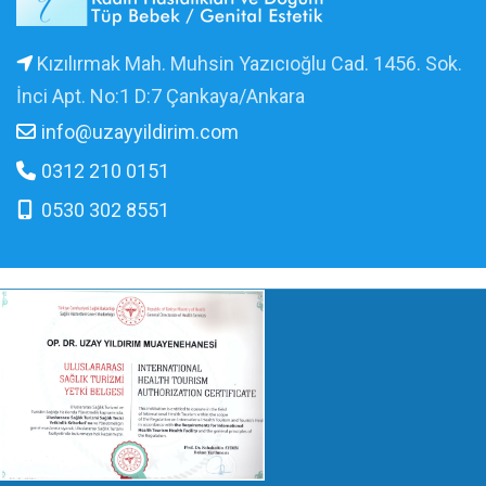
Kızılırmak Mah. Muhsin Yazıcıoğlu Cad. 1456. Sok.
İnci Apt. No:1 D:7 Çankaya/Ankara
info@uzayyildirim.com
0312 210 0151
0530 302 8551