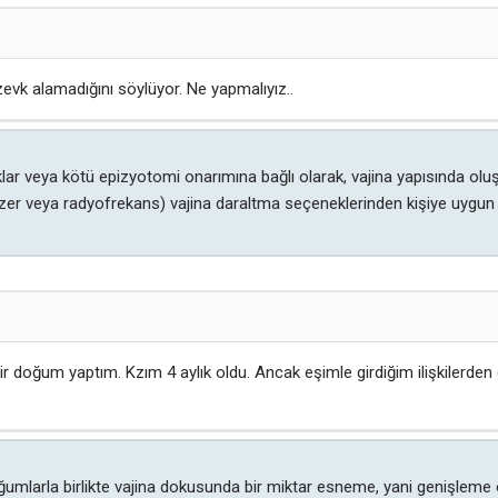
zevk alamadığını söylüyor. Ne yapmalıyız..
klar veya kötü epizyotomi onarımına bağlı olarak, vajina yapısında ol
azer veya radyofrekans) vajina daraltma seçeneklerinden kişiye uygun o
 bir doğum yaptım. Kzım 4 aylık oldu. Ancak eşimle girdiğim ilişkilerden
ğumlarla birlikte vajina dokusunda bir miktar esneme, yani genişleme ol