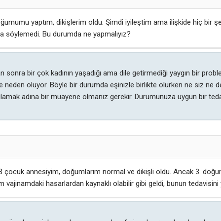
umumu yaptım, dikişlerim oldu. Şimdi iyileştim ama ilişkide hiç bir ş
a söylemedi. Bu durumda ne yapmalıyız?
onra bir çok kadının yaşadığı ama dile getirmediği yaygın bir problemi 
den oluyor. Böyle bir durumda eşinizle birlikte olurken ne siz ne de o
lamak adına bir muayene olmanız gerekir. Durumunuza uygun bir tedavi 
en 3 çocuk annesiyim, doğumlarım normal ve dikişli oldu. Ancak 3. do
 vajinamdaki hasarlardan kaynaklı olabilir gibi geldi, bunun tedavisi