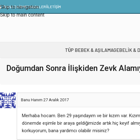
Skip to navigation
BANA DAİR
MEDYA
GALERI
İLETIŞIM
Skip to main content
TÜP BEBEK & AŞILAMA
GEBELIK & 
Doğumdan Sonra İlişkiden Zevk Alam
Banu Hanım
27 Aralık 2017
Merhaba hocam. Ben 29 yaşındayım ve bir kızım var. Kızım
dönemde eşimle bir araya geldiğimizde artık hiç keyif al
korkuyorum, bana yardımcı olabilir misiniz?