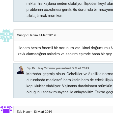
miktar his kaybına neden olabiliyor. İlişkiden keyif
problemin çözülmesi gerek. Bu durumda bir muayeneni
sıkılaştırmak mümkün.
Güngör Hanım
4 Mart 2019
Hocam benim önemli bir sorunum var. İkinci doğumumu 6 ay
zevk alamadığımı anladım ve sanırım eşimde bana bir şey
Op. Dr. Uzay Yıldırım
yorumlandı
5 Mart 2019
Merhaba, geçmiş olsun. Gebelikler ve özellikle normal
durumlarda maalesef, hem kadın hem de erkek, ilişkide
kopukluklar olabiliyor. Vajinanın daraltılması mümkü
olduğunu ancak muayene ile anlayabiliriz. Tekrar geç
Eda Hanım
13 Mart 2019