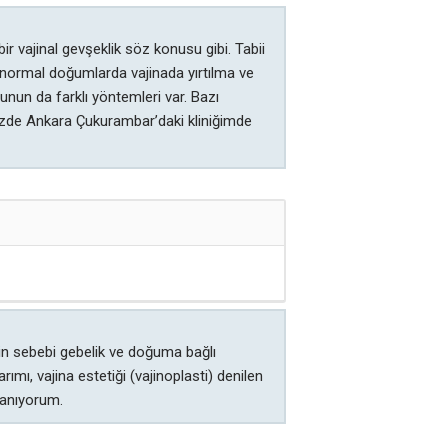
r vajinal gevşeklik söz konusu gibi. Tabii
normal doğumlarda vajinada yırtılma ve
unun da farklı yöntemleri var. Bazı
izde Ankara Çukurambar’daki kliniğimde
in sebebi gebelik ve doğuma bağlı
mı, vajina estetiği (vajinoplasti) denilen
llanıyorum.