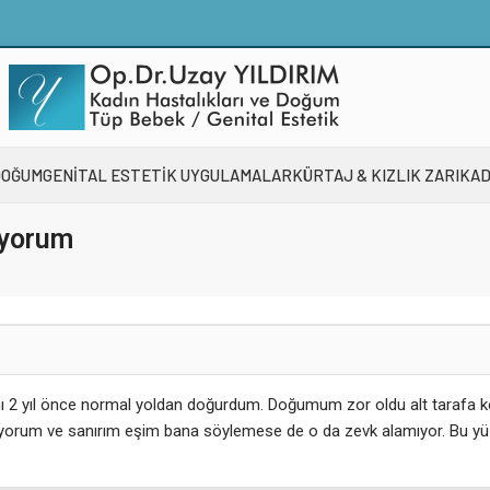
DOĞUM
GENİTAL ESTETİK UYGULAMALAR
KÜRTAJ & KIZLIK ZARI
KAD
ıyorum
ı 2 yıl önce normal yoldan doğurdum. Doğumum zor oldu alt tarafa kes
mıyorum ve sanırım eşim bana söylemese de o da zevk alamıyor. Bu yü