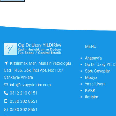
MENÜ
Anasayfa
Kızılırmak Mah. Muhsin Yazıcıoğlu
Op.Dr. Uzay YIL
Cad. 1456. Sok. İnci Apt. No:1 D:7
Soru Cevaplar
Çankaya/Ankara
Medya
Yasal Uyarı
info@uzayyildirim.com
KVKK
0312 210 0151
İletişim
0530 302 8551
0530 302 8551