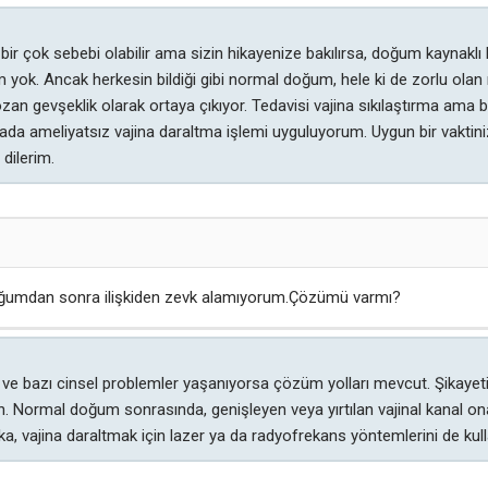
r çok sebebi olabilir ama sizin hikayenize bakılırsa, doğum kaynaklı bi
k. Ancak herkesin bildiği gibi normal doğum, hele ki de zorlu olan 
n gevşeklik olarak ortaya çıkıyor. Tedavisi vajina sıkılaştırma ama b
da ameliyatsız vajina daraltma işlemi uyguluyorum. Uygun bir vaktin
dilerim.
oğumdan sonra ilişkiden zevk alamıyorum.Çözümü varmı?
e bazı cinsel problemler yaşanıyorsa çözüm yolları mevcut. Şikayet
 Normal doğum sonrasında, genişleyen veya yırtılan vajinal kanal onarı
aşka, vajina daraltmak için lazer ya da radyofrekans yöntemlerini de ku