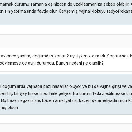
 alamamak durumu zamanla eşinizden de uzaklaşmanıza sebep olabilir. A
zin yapılmasında fayda olur. Gevşemiş vajinal dokuyu radyofrekans y
 önce yaptım, doğumdan sonra 2 ay ilişkimiz olmadı. Sonrasında ise
 söylemese de aynı durumda. Bunun nedeni ne olabilir?
 doğumlarda vajinada bazı hasarlar oluyor ve bu da vajina girişi ve va
n hiç bir şey hissetmez hale geliyor. Bu durum tedavi edilmezse cinse
n. Bu bazen egzersizle, bazen ameliyatsız, bazen de ameliyatla mümkün
miş olsun.