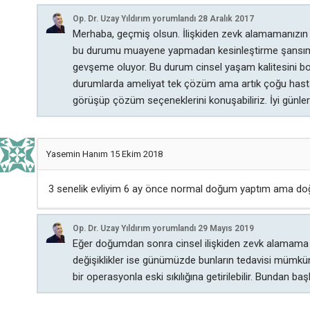
Op. Dr. Uzay Yıldırım
yorumlandı
28 Aralık 2017
Merhaba, geçmiş olsun. İlişkiden zevk alamamanızın bi
bu durumu muayene yapmadan kesinleştirme şansım yo
gevşeme oluyor. Bu durum cinsel yaşam kalitesini boza
durumlarda ameliyat tek çözüm ama artık çoğu hasta
görüşüp çözüm seçeneklerini konuşabiliriz. İyi günler 
Yasemin Hanım
15 Ekim 2018
3 senelik evliyim 6 ay önce normal doğum yaptım ama d
Op. Dr. Uzay Yıldırım
yorumlandı
29 Mayıs 2019
Eğer doğumdan sonra cinsel ilişkiden zevk alamama v
değişiklikler ise günümüzde bunların tedavisi mümkün.
bir operasyonla eski sıkılığına getirilebilir. Bundan b