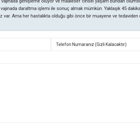
vajinada genişleme oluyor ve maalesef cinsel yaşam bundan olumsuz e
 vajinada daraltma işlemi ile sonuç almak mümkün. Yaklaşık 45 dakika
 var. Ama her hastalıkta olduğu gibi önce bir muayene ve tedaviden n