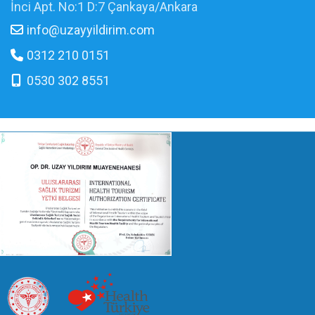
İnci Apt. No:1 D:7 Çankaya/Ankara
info@uzayyildirim.com
0312 210 0151
0530 302 8551