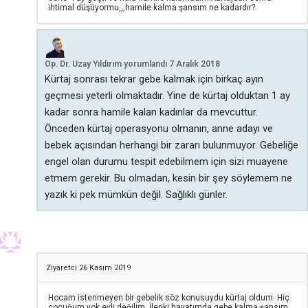
ihtimal düşüyormu,,,hamile kalma şansım ne kadardır?
Op. Dr. Uzay Yıldırım
yorumlandı
7 Aralık 2018
Kürtaj sonrası tekrar gebe kalmak için birkaç ayın
geçmesi yeterli olmaktadır. Yine de kürtaj olduktan 1 ay
kadar sonra hamile kalan kadınlar da mevcuttur.
Önceden kürtaj operasyonu olmanın, anne adayı ve
bebek açısından herhangi bir zararı bulunmuyor. Gebeliğe
engel olan durumu tespit edebilmem için sizi muayene
etmem gerekir. Bu olmadan, kesin bir şey söylemem ne
yazık ki pek mümkün değil. Sağlıklı günler.
Ziyaretci
26 Kasım 2019
Hocam istenmeyen bir gebelik söz konusuydu kürtaj oldum. Hiç
çocuğum yok evli değilim. İleriki hayatımda gebe kalma şansım