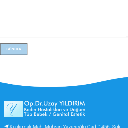
Kızılırmak Mah. Muhsin Yazıcıoğlu Cad. 1456. Sok.