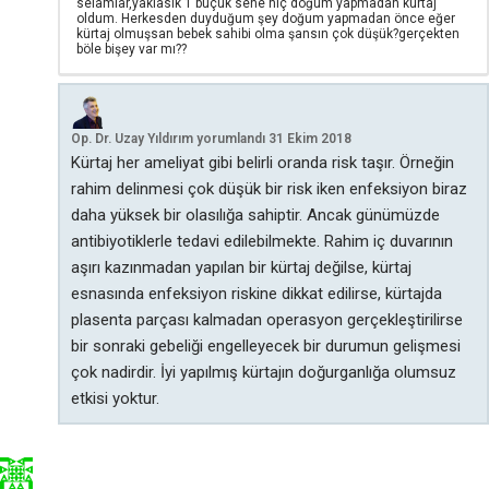
selamlar,yaklasık 1 buçuk sene hiç doğum yapmadan kürtaj
oldum. Herkesden duyduğum şey doğum yapmadan önce eğer
kürtaj olmuşsan bebek sahibi olma şansın çok düşük?gerçekten
böle bişey var mı??
Op. Dr. Uzay Yıldırım
yorumlandı
31 Ekim 2018
Kürtaj her ameliyat gibi belirli oranda risk taşır. Örneğin
rahim delinmesi çok düşük bir risk iken enfeksiyon biraz
daha yüksek bir olasılığa sahiptir. Ancak günümüzde
antibiyotiklerle tedavi edilebilmekte. Rahim iç duvarının
aşırı kazınmadan yapılan bir kürtaj değilse, kürtaj
esnasında enfeksiyon riskine dikkat edilirse, kürtajda
plasenta parçası kalmadan operasyon gerçekleştirilirse
bir sonraki gebeliği engelleyecek bir durumun gelişmesi
çok nadirdir. İyi yapılmış kürtajın doğurganlığa olumsuz
etkisi yoktur.