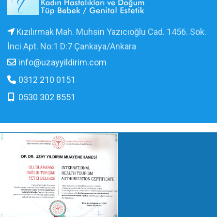
Kızılırmak Mah. Muhsin Yazıcıoğlu Cad. 1456. Sok.
İnci Apt. No:1 D:7 Çankaya/Ankara
info@uzayyildirim.com
0312 210 0151
0530 302 8551