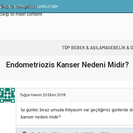
Skip to navigation
BANA DAİR
MEDYA
GALERI
İLETIŞIM
Skip to main content
TÜP BEBEK & AŞILAMA
GEBELIK & 
Endometriozis Kanser Nedeni Midir?
Tuğçe Hanım
20 Ekim 2018
İyi günler, biraz umuda ihtiyacım var geçtiğimiz günlerde d
kanser nedeni midir?