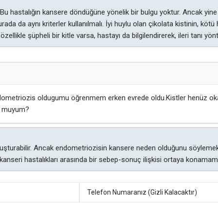
Bu hastalığın kansere döndüğüne yönelik bir bulgu yoktur. Ancak yine 
urada da aynı kriterler kullanılmalı. İyi huylu olan çikolata kistinin, kö
ellikle şüpheli bir kitle varsa, hastayı da bilgilendirerek, ileri tanı y
 endometriozis oldugumu öğrenmem erken evrede oldu.Kistler henüz o
ur muyum?
oluşturabilir. Ancak endometriozisin kansere neden olduğunu söylemek
 kanseri hastalıkları arasında bir sebep-sonuç ilişkisi ortaya konamamı