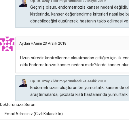
Op. Dr. Uzay Yıldırım
yorumlandı
29 Mayıs 2019
Geçmiş olsun, endometriozis kanser nedeni değildir. 
kistlerinde, kanser değerlendirme kriterleri nasıl ise b
dönebileceğini düşünerek, hastanın takip edilmesi ve öz
Aydan HAnım
23 Aralık 2018
Uzun süredir kontrollerime aksatmadan gittiğim için ilk
oldu.Endometriozis kanser nedeni midir?ilerde kanser ol
Op. Dr. Uzay Yıldırım
yorumlandı
24 Aralık 2018
Endometriozisi oluşturan bir yumurtalık, kanser de 
araştırmalarda, çikolata kisti hastalarında yumurtalık
Doktorunuza Sorun