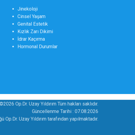
Jinekoloji
Cinsel Yaşam
Genital Estetik
Kızlık Zarı Dikimi
İdrar Kaçırma
Hormonal Durumlar
©2026 Op.Dr. Uzay Yıldırım Tüm hakları saklıdır.
Güncellenme Tarihi :
07.08.2026
üğü Op.Dr. Uzay Yıldırım tarafından yapılmaktadır.