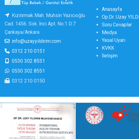
Anasayfa
Kızılırmak Mah. Muhsin Yazıcıoğlu
Op.Dr. Uzay YIL
Cad. 1456. Sok. İnci Apt. No:1 D:7
Soru Cevaplar
Çankaya/Ankara
Medya
Yasal Uyarı
info@uzayyildirim.com
KVKK
0312 210 0151
İletişim
0530 302 8551
0530 302 8551
0312 210 0150