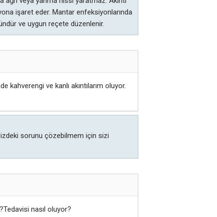
nda ağrı veya yanma hissi yaratmaz. Akıntı
yona işaret eder. Mantar enfeksiyonlarında
mkündür ve uygun reçete düzenlenir.
e kahverengi ve kanlı akıntılarım oluyor.
 Sizdeki sorunu çözebilmem için sizi
i?Tedavisi nasıl oluyor?