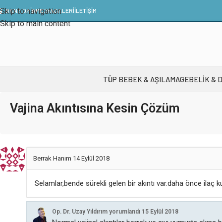
Skip to navigation
BANA DAİR
MEDYA
GALERI
İLETIŞIM
Skip to main content
TÜP BEBEK & AŞILAMA
GEBELIK & 
Vajina Akıntısına Kesin Çözüm
Berrak Hanım
14 Eylül 2018
Selamlar,bende sürekli gelen bir akıntı var.daha önce ila
Op. Dr. Uzay Yıldırım
yorumlandı
15 Eylül 2018