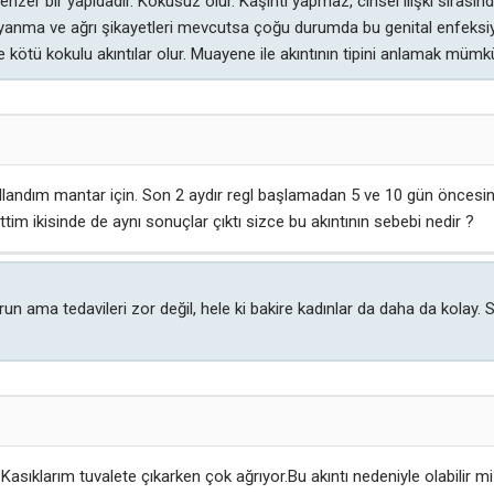
benzer bir yapıdadır. Kokusuz olur. Kaşıntı yapmaz, cinsel ilişki sırası
n yanma ve ağrı şikayetleri mevcutsa çoğu durumda bu genital enfeksi
l ve kötü kokulu akıntılar olur. Muayene ile akıntının tipini anlamak mü
ullandım mantar için. Son 2 aydır regl başlamadan 5 ve 10 gün öncesind
ittim ikisinde de aynı sonuçlar çıktı sizce bu akıntının sebebi nedir ?
run ama tedavileri zor değil, hele ki bakire kadınlar da daha da kolay.
Kasıklarım tuvalete çıkarken çok ağrıyor.Bu akıntı nedeniyle olabilir m