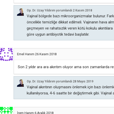
Op. Dr. Uzay Yıldırım
yorumlandı
2 Kasım 2018
Vajinal bölgede bazı mikroorganizmalar bulunur. Fark
öncelikle temizliğe dikkat edilmeli. Vajinanın hava al
geçmeyen ve rahatsızlık veren kötü kokulu akıntılara
göre uygun antibiyotik tedavi başlatılır.
Emel Hanım
26 Kasım 2018
Son 2 yıldır ara ara akıntım oluyor ama son zamanlarda reng
Op. Dr. Uzay Yıldırım
yorumlandı
28 Mayıs 2019
Vajinal akıntının oluşmasını önlemek için bazı önleml
kullanılıyorsa, 4-6 saatte bir değiştirmek gibi. Vaji
İrem Hanım
6 Aralık 2018