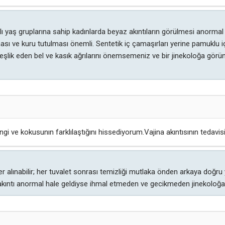
lı yaş gruplarına sahip kadınlarda beyaz akıntıların görülmesi anormal
ması ve kuru tutulması önemli. Sentetik iç çamaşırları yerine pamuklu i
 eşlik eden bel ve kasık ağrılarını önemsemeniz ve bir jinekoloğa gö
i ve kokusunın farklılaştığını hissediyorum.Vajina akıntısının tedavisi
er alınabilir; her tuvalet sonrası temizliği mutlaka önden arkaya doğ
nal akıntı anormal hale geldiyse ihmal etmeden ve gecikmeden jinekoloğ