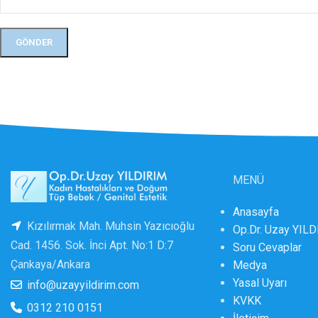
MENÜ
Anasayfa
Kızılırmak Mah. Muhsin Yazıcıoğlu
Op.Dr. Uzay YIL
Cad. 1456. Sok. İnci Apt. No:1 D:7
Soru Cevaplar
Çankaya/Ankara
Medya
Yasal Uyarı
info@uzayyildirim.com
KVKK
0312 210 0151