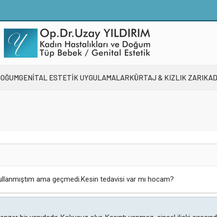
DOĞUM
GENİTAL ESTETİK UYGULAMALAR
KÜRTAJ & KIZLIK ZARI
KAD
ç kullanmıştım ama geçmedi.Kesin tedavisi var mı hocam?