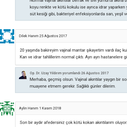
Normal vajinal akıntılar berrak ve sıvı yumurta akına 
koyu renkte ve kötü kokulu ise ayrıca idrar yaparke
süt kesiği gibi, bakteriyel enfeksiyonlarda sarı, yeşi
Dilek Hanım
25 Ağustos 2017
20 yaşında bakireyim vajinal mantar şikayetim vardı ilaç k
Kan ve idrar tahlillerim normal çıktı. Ayrı ayrı hastanelere g
Op. Dr. Uzay Yıldırım
yorumlandı
26 Ağustos 2017
Merhaba, geçmiş olsun. Vajinal akıntılar yaygın bir so
muayene etmem gerekir. Sağlıklı günler dilerim.
Aylin Hanım
1 Kasım 2018
Son bir aydır afedersiniz çok kötü kokan akıntılarım oluyor.