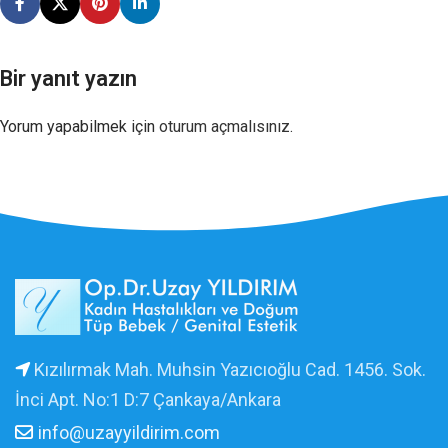
Bir yanıt yazın
Yorum yapabilmek için
oturum açmalısınız
.
Kızılırmak Mah. Muhsin Yazıcıoğlu Cad. 1456. Sok.
İnci Apt. No:1 D:7 Çankaya/Ankara
info@uzayyildirim.com