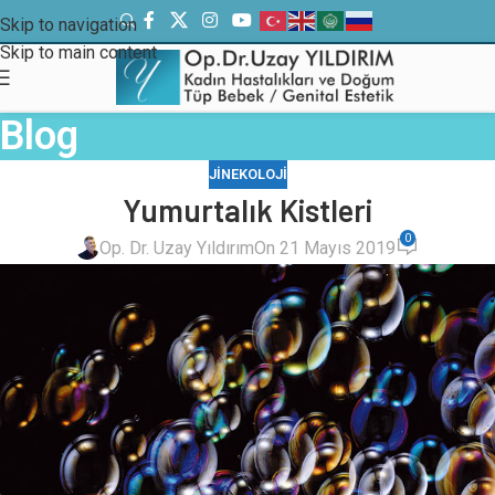
Skip to navigation
Skip to main content
Blog
JINEKOLOJI
Yumurtalık Kistleri
0
Op. Dr. Uzay Yıldırım
On 21 Mayıs 2019