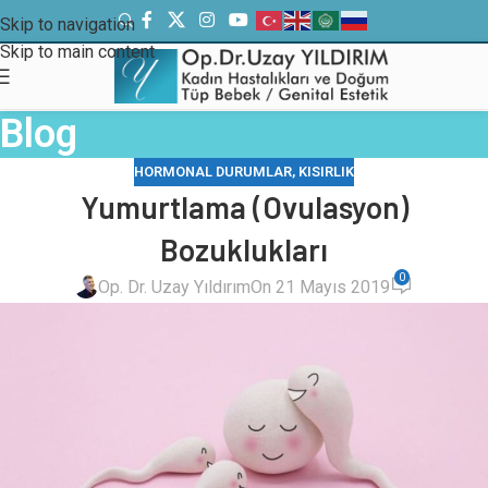
Skip to navigation
Skip to main content
Blog
HORMONAL DURUMLAR
,
KISIRLIK
Yumurtlama (Ovulasyon)
Bozuklukları
0
Op. Dr. Uzay Yıldırım
On 21 Mayıs 2019