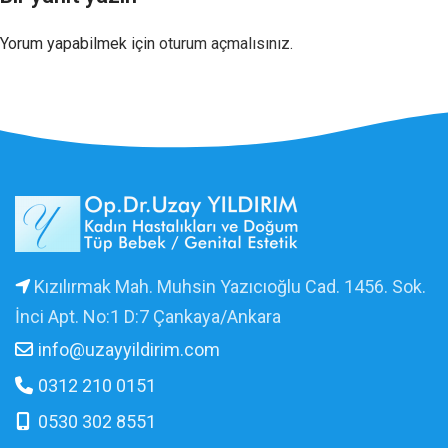
Yorum yapabilmek için
oturum açmalısınız
.
Kızılırmak Mah. Muhsin Yazıcıoğlu Cad. 1456. Sok.
İnci Apt. No:1 D:7 Çankaya/Ankara
info@uzayyildirim.com
0312 210 0151
0530 302 8551