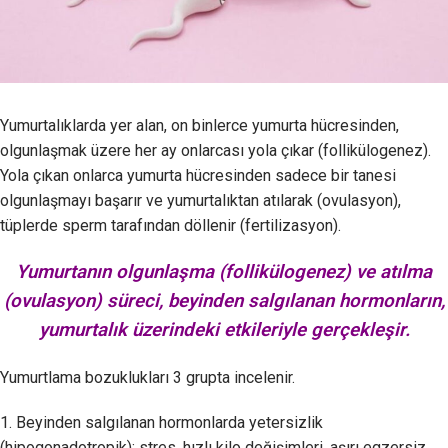
Yumurtalıklarda yer alan, on binlerce yumurta hücresinden,
olgunlaşmak üzere her ay onlarcası yola çıkar (follikülogenez).
Yola çıkan onlarca yumurta hücresinden sadece bir tanesi
olgunlaşmayı başarır ve yumurtalıktan atılarak (ovulasyon),
tüplerde sperm tarafından döllenir (fertilizasyon).
Yumurtanın olgunlaşma (follikülogenez) ve atılma
(ovulasyon) süreci, beyinden salgılanan hormonların,
yumurtalık üzerindeki etkileriyle gerçekleşir.
Yumurtlama bozuklukları 3 grupta incelenir.
1. Beyinden salgılanan hormonlarda yetersizlik
(hipogonadotropik); stres, hızlı kilo değişimleri, aşırı egzersiz,