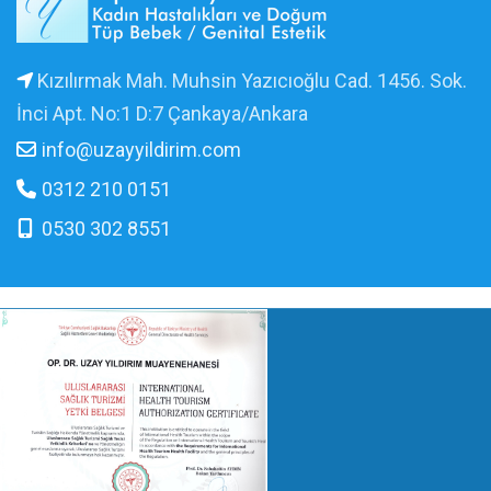
Kızılırmak Mah. Muhsin Yazıcıoğlu Cad. 1456. Sok.
İnci Apt. No:1 D:7 Çankaya/Ankara
info@uzayyildirim.com
0312 210 0151
0530 302 8551