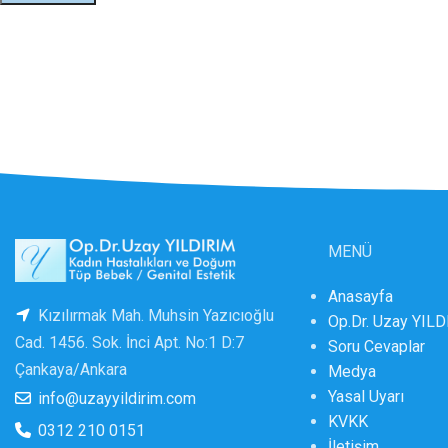
MENÜ
Anasayfa
Kızılırmak Mah. Muhsin Yazıcıoğlu
Op.Dr. Uzay YIL
Cad. 1456. Sok. İnci Apt. No:1 D:7
Soru Cevaplar
Çankaya/Ankara
Medya
Yasal Uyarı
info@uzayyildirim.com
KVKK
0312 210 0151
İletişim