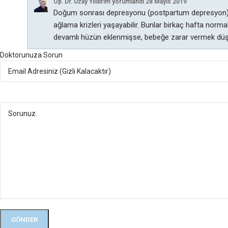
Op. Dr. Uzay Yıldırım
yorumlandı
28 Mayıs 2019
Doğum sonrası depresyonu (postpartum depresyon) lohus
ağlama krizleri yaşayabilir. Bunlar birkaç hafta norma
devamlı hüzün eklenmişse, bebeğe zarar vermek düşü
Doktorunuza Sorun