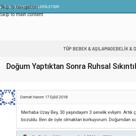
Skip to navigation
BANA DAİR
MEDYA
GALERI
İLETIŞIM
Skip to main content
TÜP BEBEK & AŞILAMA
GEBELIK & 
Doğum Yaptıktan Sonra Ruhsal Sıkıntı
Demet Hanım
17 Eylül 2018
Merhaba Uzay Bey, 30 yaşındayım 3 senelik evliyim. Artı
bozuldu. Ben de öyle olmaktan korkuyorum. Doğumdan son