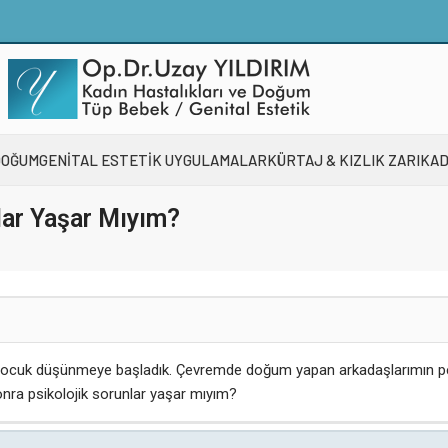
DOĞUM
GENİTAL ESTETİK UYGULAMALAR
KÜRTAJ & KIZLIK ZARI
KAD
lar Yaşar Mıyım?
k çocuk düşünmeye başladık. Çevremde doğum yapan arkadaşlarımın p
ra psikolojik sorunlar yaşar mıyım?