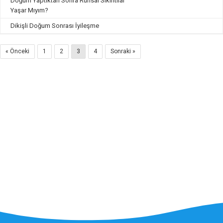
Doğum Yaptıktan Sonra Ruhsal Sıkıntılar
Yaşar Mıyım?
Dikişli Doğum Sonrası İyileşme
« Önceki
1
2
3
4
Sonraki »