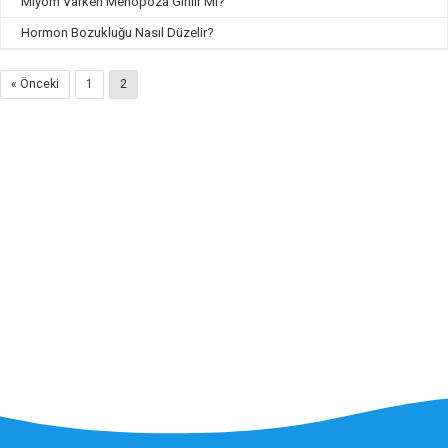
Miyom Varken Menopoza Girilir Mi?
Hormon Bozukluğu Nasıl Düzelir?
« Önceki
1
2