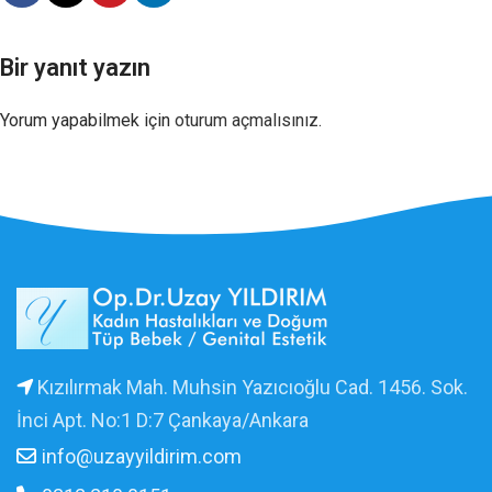
Bir yanıt yazın
Yorum yapabilmek için
oturum açmalısınız
.
Kızılırmak Mah. Muhsin Yazıcıoğlu Cad. 1456. Sok.
İnci Apt. No:1 D:7 Çankaya/Ankara
info@uzayyildirim.com