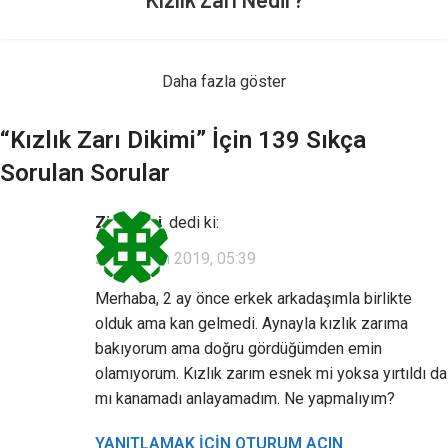
Daha fazla göster
“
Kızlık Zarı Dikimi
” İçin 139 Sıkça
Sorulan Sorular
Ziyaretçi
dedi ki:
22 Haziran 2019, 05:39
Merhaba, 2 ay önce erkek arkadaşımla birlikte
olduk ama kan gelmedi. Aynayla kızlık zarıma
bakıyorum ama doğru gördüğümden emin
olamıyorum. Kızlık zarım esnek mi yoksa yırtıldı da
mı kanamadı anlayamadım. Ne yapmalıyım?
YANITLAMAK IÇIN OTURUM AÇIN