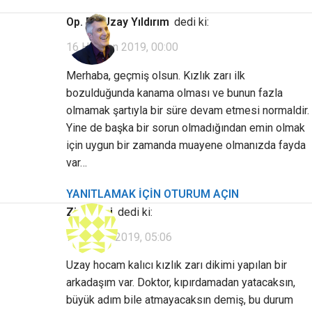
Op. Dr. Uzay Yıldırım
dedi ki:
16 Haziran 2019, 00:00
Merhaba, geçmiş olsun. Kızlık zarı ilk
bozulduğunda kanama olması ve bunun fazla
olmamak şartıyla bir süre devam etmesi normaldir.
Yine de başka bir sorun olmadığından emin olmak
için uygun bir zamanda muayene olmanızda fayda
var…
YANITLAMAK IÇIN OTURUM AÇIN
Ziyaretçi
dedi ki:
7 Haziran 2019, 05:06
Uzay hocam kalıcı kızlık zarı dikimi yapılan bir
arkadaşım var. Doktor, kıpırdamadan yatacaksın,
büyük adım bile atmayacaksın demiş, bu durum