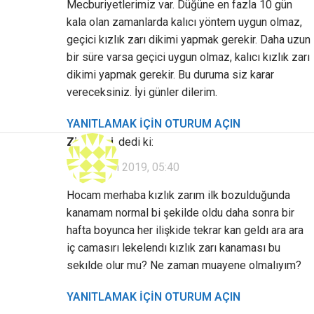
Mecburiyetlerimiz var. Düğüne en fazla 10 gün
kala olan zamanlarda kalıcı yöntem uygun olmaz,
geçici kızlık zarı dikimi yapmak gerekir. Daha uzun
bir süre varsa geçici uygun olmaz, kalıcı kızlık zarı
dikimi yapmak gerekir. Bu duruma siz karar
vereceksiniz. İyi günler dilerim.
YANITLAMAK IÇIN OTURUM AÇIN
Ziyaretçi
dedi ki:
15 Haziran 2019, 05:40
Hocam merhaba kızlık zarım ilk bozulduğunda
kanamam normal bi şekilde oldu daha sonra bir
hafta boyunca her ilişkide tekrar kan geldı ara ara
iç camasırı lekelendı kızlık zarı kanaması bu
sekılde olur mu? Ne zaman muayene olmalıyım?
YANITLAMAK IÇIN OTURUM AÇIN