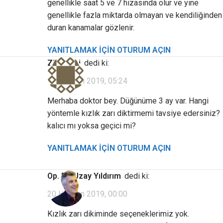
genellikle saat 5 ve 7 hizasında olur ve yine
genellikle fazla miktarda olmayan ve kendiliğinden
duran kanamalar gözlenir.
YANITLAMAK IÇIN OTURUM AÇIN
Ziyaretçi
dedi ki:
19 Haziran 2019, 05:24
Merhaba doktor bey. Düğünüme 3 ay var. Hangi
yöntemle kızlık zarı diktirmemi tavsiye edersiniz?
kalıcı mı yoksa geçici mi?
YANITLAMAK IÇIN OTURUM AÇIN
Op. Dr. Uzay Yıldırım
dedi ki:
20 Haziran 2019, 00:00
Kızlık zarı dikiminde seçeneklerimiz yok.