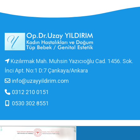
Kızılırmak Mah. Muhsin Yazıcıoğlu Cad. 1456. Sok.
İnci Apt. No:1 D:7 Çankaya/Ankara
info@uzayyildirim.com
0312 210 0151
0530 302 8551