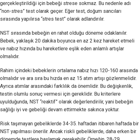
gerçekleştirildiği için bebeği strese sokmaz. Bu nedenle adı
“non-stres” test olarak geçer. Eğer test, doğum sancıları
sırasında yapılırsa “stres test” olarak adlandırılır.
NST sırasında bebeğin en rahat olduğu döneme odaklanılır.
Bebek, yaklaşık 20 dakika boyunca en az 2 kez hareket etmeli
ve nabız hızında bu hareketlere eşlik eden anlamlı artışlar
olmalıdır.
Rahim içindeki bebeklerin ortalama nabız hızı 120-160 arasında
olmalıdır ve ara sıra bu hızda en az 15 atım artışı gözlenmelidir.
Ayrıca atımlar arasındaki farklılık da önemlidir. Bu değişkenlik,
testin olumlu sonuç vermesi için gereklidir. Bu kriterlere
uyulduğunda, NST “reaktif” olarak değerlendirilir, yani bebeğin
sağlığı iyi ve gebeliği devam ettirmekte sakınca yoktur.
Risk taşımayan gebeliklerde 34-35. haftadan itibaren haftada bir
NST yapılması önerilir. Ancak riskli gebeliklerde, daha erken bir
dönemde testlere başlamak gerekebilir. Örneğin, 28-29.