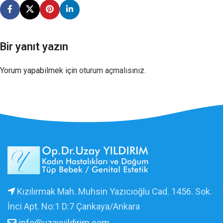
Bir yanıt yazın
Yorum yapabilmek için
oturum açmalısınız
.
Kızılırmak Mah. Muhsin Yazıcıoğlu Cad. 1456. Sok.
İnci Apt. No:1 D:7 Çankaya/Ankara
info@uzayyildirim.com