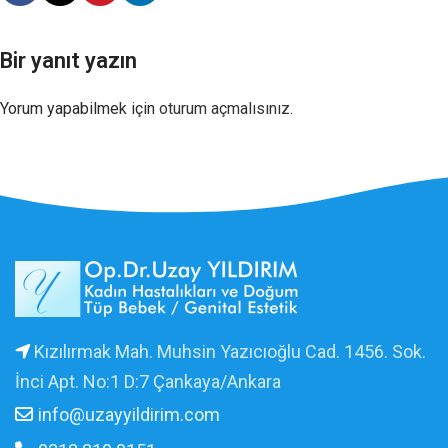
Bir yanıt yazın
Yorum yapabilmek için
oturum açmalısınız
.
Kızılırmak Mah. Muhsin Yazıcıoğlu Cad. 1456. Sok.
İnci Apt. No:1 D:7 Çankaya/Ankara
info@uzayyildirim.com