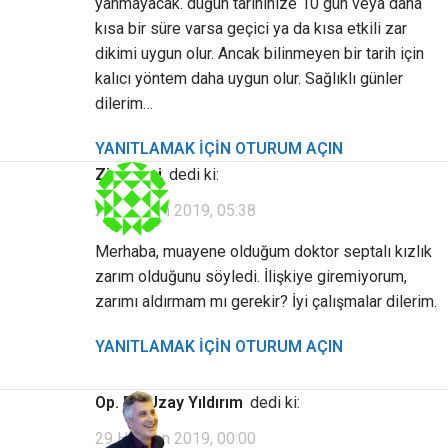
yanmayacak. düğün tarihinize 10 gün veya daha
kısa bir süre varsa geçici ya da kısa etkili zar
dikimi uygun olur. Ancak bilinmeyen bir tarih için
kalıcı yöntem daha uygun olur. Sağlıklı günler
dilerim…
YANITLAMAK IÇIN OTURUM AÇIN
Ziyaretçi
dedi ki:
28 Haziran 2019, 05:38
Merhaba, muayene olduğum doktor septalı kızlık
zarım olduğunu söyledi. İlişkiye giremiyorum,
zarımı aldırmam mı gerekir? İyi çalışmalar dilerim.
YANITLAMAK IÇIN OTURUM AÇIN
Op. Dr. Uzay Yıldırım
dedi ki:
29 Haziran 2019, 00:00