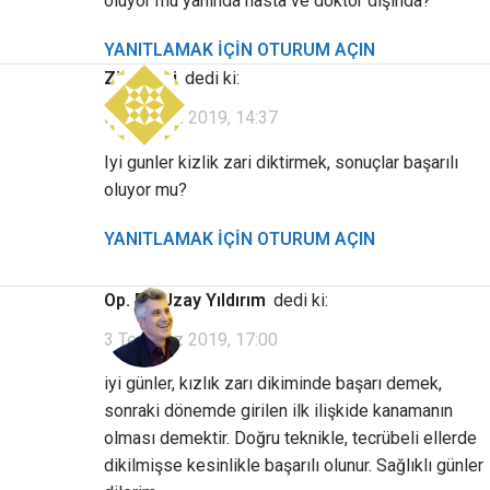
oluyor mu yanında hasta ve doktor dışında?
YANITLAMAK IÇIN OTURUM AÇIN
Ziyaretçi
dedi ki:
3 Temmuz 2019, 14:37
Iyi gunler kizlik zari diktirmek, sonuçlar başarılı
oluyor mu?
YANITLAMAK IÇIN OTURUM AÇIN
Op. Dr. Uzay Yıldırım
dedi ki:
3 Temmuz 2019, 17:00
iyi günler, kızlık zarı dikiminde başarı demek,
sonraki dönemde girilen ilk ilişkide kanamanın
olması demektir. Doğru teknikle, tecrübeli ellerde
dikilmişse kesinlikle başarılı olunur. Sağlıklı günler