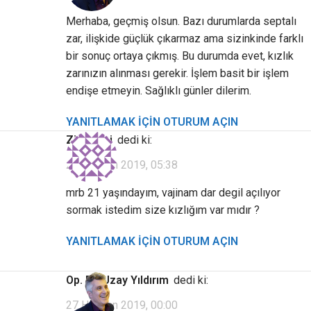
Merhaba, geçmiş olsun. Bazı durumlarda septalı
zar, ilişkide güçlük çıkarmaz ama sizinkinde farklı
bir sonuç ortaya çıkmış. Bu durumda evet, kızlık
zarınızın alınması gerekir. İşlem basit bir işlem
endişe etmeyin. Sağlıklı günler dilerim.
YANITLAMAK IÇIN OTURUM AÇIN
Ziyaretçi
dedi ki:
26 Haziran 2019, 05:38
mrb 21 yaşındayım, vajinam dar degil açılıyor
sormak istedim size kızlığım var mıdır ?
YANITLAMAK IÇIN OTURUM AÇIN
Op. Dr. Uzay Yıldırım
dedi ki:
27 Haziran 2019, 00:00