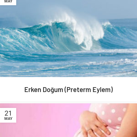
MAY
Erken Doğum (Preterm Eylem)
21
MAY