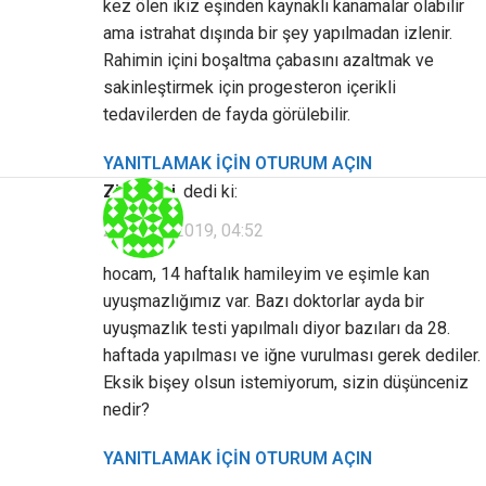
kez ölen ikiz eşinden kaynaklı kanamalar olabilir
ama istrahat dışında bir şey yapılmadan izlenir.
Rahimin içini boşaltma çabasını azaltmak ve
sakinleştirmek için progesteron içerikli
tedavilerden de fayda görülebilir.
YANITLAMAK IÇIN OTURUM AÇIN
Ziyaretçi
dedi ki:
25 Nisan 2019, 04:52
hocam, 14 haftalık hamileyim ve eşimle kan
uyuşmazlığımız var. Bazı doktorlar ayda bir
uyuşmazlık testi yapılmalı diyor bazıları da 28.
haftada yapılması ve iğne vurulması gerek dediler.
Eksik bişey olsun istemiyorum, sizin düşünceniz
nedir?
YANITLAMAK IÇIN OTURUM AÇIN