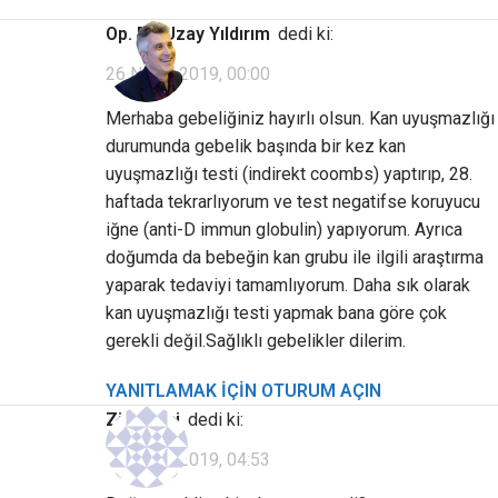
Op. Dr. Uzay Yıldırım
dedi ki:
26 Nisan 2019, 00:00
Merhaba gebeliğiniz hayırlı olsun. Kan uyuşmazlığı
durumunda gebelik başında bir kez kan
uyuşmazlığı testi (indirekt coombs) yaptırıp, 28.
haftada tekrarlıyorum ve test negatifse koruyucu
iğne (anti-D immun globulin) yapıyorum. Ayrıca
doğumda da bebeğin kan grubu ile ilgili araştırma
yaparak tedaviyi tamamlıyorum. Daha sık olarak
kan uyuşmazlığı testi yapmak bana göre çok
gerekli değil.Sağlıklı gebelikler dilerim.
YANITLAMAK IÇIN OTURUM AÇIN
Ziyaretçi
dedi ki:
13 Nisan 2019, 04:53